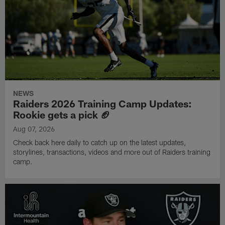
NEWS
Raiders 2026 Training Camp Updates:
Rookie gets a pick 🏈
Aug 07, 2026
Check back here daily to catch up on the latest updates,
storylines, transactions, videos and more out of Raiders training
camp.