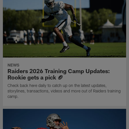
NEWS
Raiders 2026 Training Camp Updates:
Rookie gets a pick 🏈
Check back here daily to catch up on the latest updates,
storylines, transactions, videos and more out of Raiders training
camp.