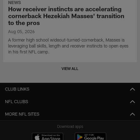
NEWS
How receiver instincts are accelerating
cornerback Hezekiah Masses' transition
to the pros
Aug 05, 2026
A former high school wideout-turned-cornerback, Masses is
leveraging ball skills, length and receiver instincts to open eyes
in his first NFL camp.
VIEW ALL
CLUB LINKS
NFL CLUBS
MORE NFL SITES
Download apps