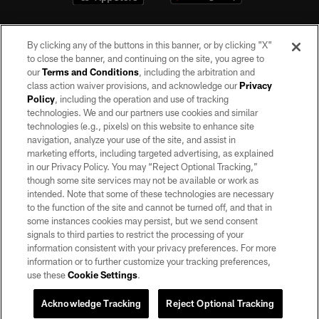
By clicking any of the buttons in this banner, or by clicking "X"
to close the banner, and continuing on the site, you agree to
our
Terms and Conditions
, including the arbitration and
class action waiver provisions, and acknowledge our
Privacy
Policy
, including the operation and use of tracking
©2026 by the Las Vegas Raiders. All rights reserved. No portion of this site
may be reproduced without the express written permission of the Las Vegas
technologies. We and our partners use cookies and similar
Raiders.
technologies (e.g., pixels) on this website to enhance site
navigation, analyze your use of the site, and assist in
PRIVACY POLICY
marketing efforts, including targeted advertising, as explained
in our Privacy Policy. You may “Reject Optional Tracking,”
TERMS OF SERVICE
though some site services may not be available or work as
intended. Note that some of these technologies are necessary
ACCESSIBILITY
to the function of the site and cannot be turned off, and that in
AD CHOICES
some instances cookies may persist, but we send consent
signals to third parties to restrict the processing of your
YOUR PRIVACY CHOICES
information consistent with your privacy preferences. For more
information or to further customize your tracking preferences,
COOKIE SETTINGS
use these
Cookie Settings
.
PREFERENCE CENTER
Acknowledge Tracking
Reject Optional Tracking