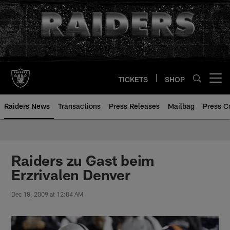
Skip
to
main
content
TICKETS
SHOP
Open menu button
Raiders News
Transactions
Press Releases
Mailbag
Press C
Raiders zu Gast beim
Erzrivalen Denver
Dec 18, 2009 at 12:04 AM