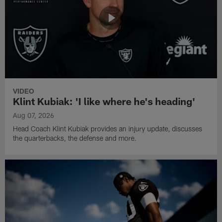
VIDEO
Klint Kubiak: 'I like where he's heading'
Aug 07, 2026
Head Coach Klint Kubiak provides an injury update, discusses
the quarterbacks, the defense and more.