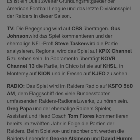
Es ist ein Duell zweiter Gründungsmitglieder der
American Football League und das letzte Divisionsspiel
der Raiders in dieser Saison.
TV:
Die Begegnung wird auf
CBS
übertragen.
Gus
Johnson
wird das Spiel kommentieren und der
ehemalige NFL-Profi
Steve Tasker
wird die Partie
analysieren. Regional wird das Spiel auf
KPIX Channel
5
zu sehen sein. In Sacramento überträgt
KOVR
Channel 13
die Partie, in Chico ist sie auf
KHSL
, in
Monterey auf
KION
und in Fresno auf
KJEO
zu sehen.
RADIO:
Das Spiel wird im Raiders Radio auf
KSFO 560
AM
, dem Flaggschiff des viele Bundesstaaten
umfassenden Raiders-Radionetzwerks, zu hören sein.
Greg Papa
und der ehemalige Raiders Spieler,
Assistant und Head Coach
Tom Flores
kommentieren
bereits im zwölften Jahr in Folge die Partien der
Raiders. Beim Spielvor- und nachbericht werden die
Raiders-Legenden
George Atkinson
und
David Humm