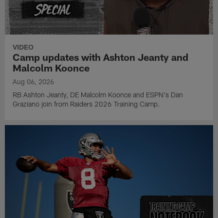
VIDEO
Camp updates with Ashton Jeanty and
Malcolm Koonce
Aug 06, 2026
RB Ashton Jeanty, DE Malcolm Koonce and ESPN's Dan
Graziano join from Raiders 2026 Training Camp.