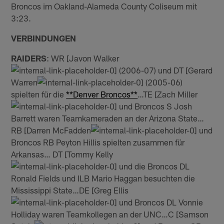
Broncos im Oakland-Alameda County Coliseum mit
3:23.
VERBINDUNGEN
RAIDERS
: WR [Javon Walker
(2006-07) und DT [Gerard
Warren
(2005-06)
spielten für die
**Denver Broncos**
…TE [Zach Miller
und Broncos S Josh
Barrett waren Teamkameraden an der Arizona State…
RB [Darren McFadden
und
Broncos RB Peyton Hillis spielten zusammen für
Arkansas… DT [Tommy Kelly
und die Broncos DL
Ronald Fields und ILB Mario Haggan besuchten die
Mississippi State…DE [Greg Ellis
und Broncos DL Vonnie
Holliday waren Teamkollegen an der UNC…C [Samson