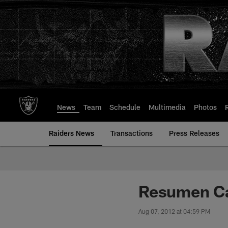
Skip
to
main
content
News
Team
Schedule
Multimedia
Photos
Raiders News
Transactions
Press Releases
Resumen Ca
Aug 07, 2012 at 04:59 PM