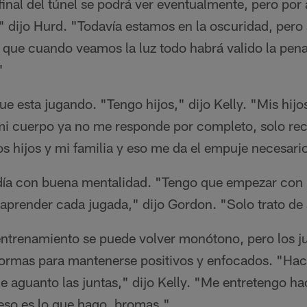
l final del túnel se podrá ver eventualmente, pero por
," dijo Hurd. "Todavía estamos en la oscuridad, per
 que cuando veamos la luz todo habrá valido la pen
"
ue esta jugando. "Tengo hijos," dijo Kelly. "Mis hij
i cuerpo ya no me responde por completo, solo re
s hijos y mi familia y eso me da el empuje necesari
día con buena mentalidad. "Tengo que empezar con 
aprender cada jugada," dijo Gordon. "Solo trato de 
ntrenamiento se puede volver monótono, pero los j
formas para mantenerse positivos y enfocados. "Hac
e aguanto las juntas," dijo Kelly. "Me entretengo h
 eso es lo que hago, bromas."