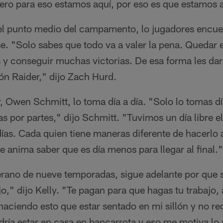
ero para eso estamos aquí, por eso es que estamos 
el punto medio del campamento, lo jugadores encuen
. "Solo sabes que todo va a valer la pena. Quedar e
y conseguir muchas victorias. De esa forma les d
ón Raider," dijo Zach Hurd.
, Owen Schmitt, lo toma día a día. "Solo lo tomas día
as por partes," dijo Schmitt. "Tuvimos un día libre e
 días. Cada quien tiene maneras diferente de hacerlo 
e anima saber que es día menos para llegar al final."
erano de nueve temporadas, sigue adelante por que 
jo," dijo Kelly. "Te pagan para que hagas tu trabajo, 
r haciendo esto que estar sentado en mi sillón y no re
ía estar en casa en bancarrota y eso me motiva lo s