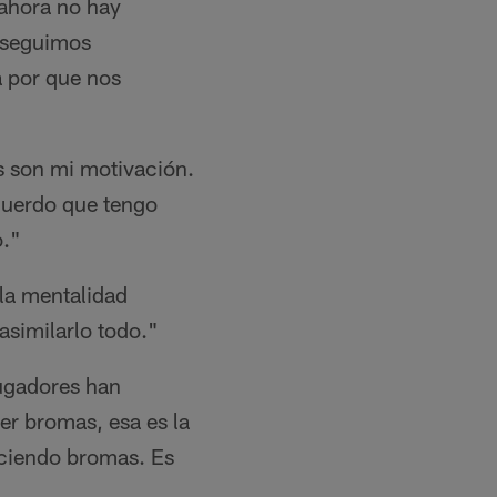
 ahora no hay
o seguimos
a por que nos
os son mi motivación.
cuerdo que tengo
o."
la mentalidad
asimilarlo todo."
ugadores han
er bromas, esa es la
aciendo bromas. Es