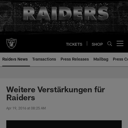
Skip
to
main
content
TICKETS
SHOP
Open menu button
Raiders News
Transactions
Press Releases
Mailbag
Press C
Weitere Verstärkungen für
Raiders
Apr 19, 2016 at 08:25 AM