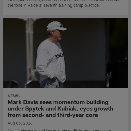
the tone in Raiders' seventh training camp practice.
NEWS
Mark Davis sees momentum building
under Spytek and Kubiak, eyes growth
from second‑ and third‑year core
Aug 06, 2026
Paul Gutierrez joined Davis in his midfield box overseeing