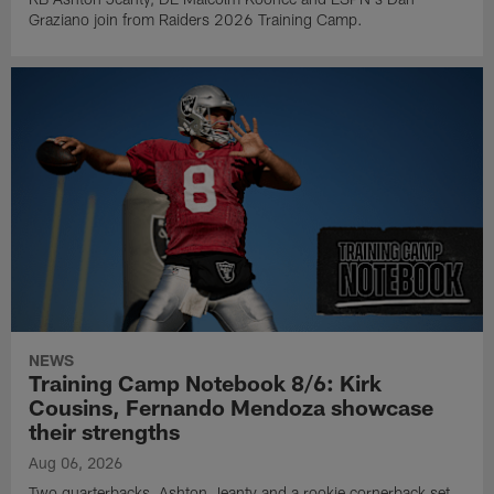
Graziano join from Raiders 2026 Training Camp.
NEWS
Training Camp Notebook 8/6: Kirk
Cousins, Fernando Mendoza showcase
their strengths
Aug 06, 2026
Two quarterbacks, Ashton Jeanty and a rookie cornerback set