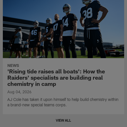
NEWS
'Rising tide raises all boats': How the
Raiders' specialists are building real
chemistry in camp
Aug 04, 2026
AJ Cole has taken it upon himself to help build chemistry within
a brand-new special teams corps.
VIEW ALL