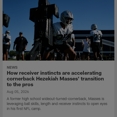
NEWS
How receiver instincts are accelerating
cornerback Hezekiah Masses' transition
to the pros
Aug 05, 2026
A former high school wideout-turned-cornerback, Masses is
leveraging ball skills, length and receiver instincts to open eyes
in his first NFL camp.