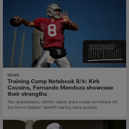
NEWS
Training Camp Notebook 8/6: Kirk
Cousins, Fernando Mendoza showcase
their strengths
Two quarterbacks, Ashton Jeanty and a rookie cornerback set
the tone in Raiders' seventh training camp practice.