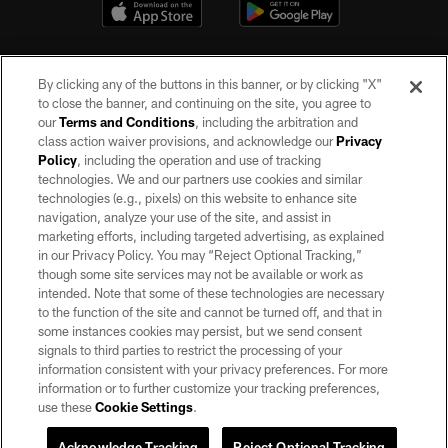
By clicking any of the buttons in this banner, or by clicking "X"
to close the banner, and continuing on the site, you agree to
our
Terms and Conditions
, including the arbitration and
class action waiver provisions, and acknowledge our
Privacy
Policy
, including the operation and use of tracking
©2026 by the Las Vegas Raiders. All rights reserved. No portion of this site
may be reproduced without the express written permission of the Las Vegas
technologies. We and our partners use cookies and similar
Raiders.
technologies (e.g., pixels) on this website to enhance site
navigation, analyze your use of the site, and assist in
PRIVACY POLICY
marketing efforts, including targeted advertising, as explained
in our Privacy Policy. You may “Reject Optional Tracking,”
TERMS OF SERVICE
though some site services may not be available or work as
intended. Note that some of these technologies are necessary
ACCESSIBILITY
to the function of the site and cannot be turned off, and that in
AD CHOICES
some instances cookies may persist, but we send consent
signals to third parties to restrict the processing of your
YOUR PRIVACY CHOICES
information consistent with your privacy preferences. For more
information or to further customize your tracking preferences,
COOKIE SETTINGS
use these
Cookie Settings
.
PREFERENCE CENTER
Acknowledge Tracking
Reject Optional Tracking