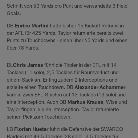
Schnitt von 50 Yards pro Punt und verwandelte 3 Field
Goals.
DB
Enrico Martini
hatte bisher 15 Kickoff Returns in
der AFL für 425 Yards. Taylor returnierte bereits zwei
Punts zu Touchdowns - einen über 65 Yards und einen
über 78 Yards.
DL
Chris James
führt die Tiroler in der EFL mit 14
Tackles (11 solo), 2,5 Tackles für Raumverlust und
einem Sack an. Er fing zudem 2 Interceptions und
erzielte einen Touchdown. DB
Alexander Achammer
kam in zwei EFL-Spielen auf 13 Tackles (13 solo) und
eine Interception. Auch DB
Markus Krause
, Wise und
Taylor fingen je eine Interception. Taylor returnierte
seinen Pick zum Touchdown.
LB
Florian Hueter
führt die Defensive der SWARCO
Raiders mit 43,5 Tackles (28 solo), 2,5 Tackles für