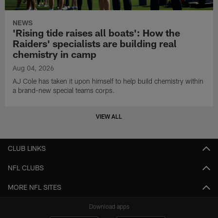
NEWS
'Rising tide raises all boats': How the
Raiders' specialists are building real
chemistry in camp
Aug 04, 2026
AJ Cole has taken it upon himself to help build chemistry within
a brand-new special teams corps.
VIEW ALL
CLUB LINKS
NFL CLUBS
MORE NFL SITES
Download apps