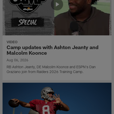
VIDEO
Camp updates with Ashton Jeanty and
Malcolm Koonce
Aug 06, 2026
RB Ashton Jeanty, DE Malcolm Koonce and ESPN's Dan
Graziano join from Raiders 2026 Training Camp.