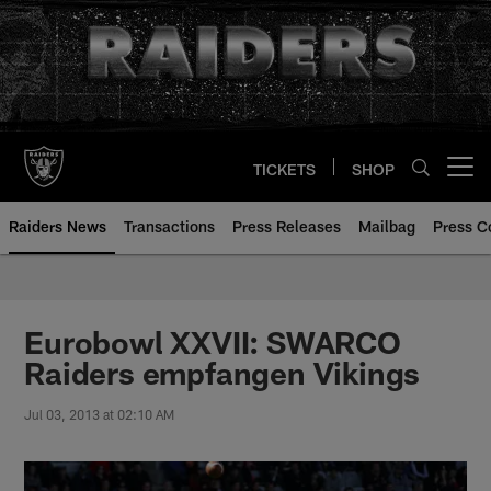
Skip
to
main
content
TICKETS
SHOP
Open menu button
Raiders News
Transactions
Press Releases
Mailbag
Press C
Eurobowl XXVII: SWARCO
Raiders empfangen Vikings
Jul 03, 2013 at 02:10 AM