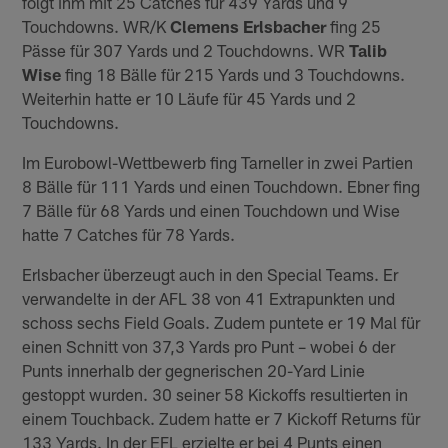
folgt ihm mit 25 Catches für 439 Yards und 9
Touchdowns. WR/K
Clemens Erlsbacher
fing 25
Pässe für 307 Yards und 2 Touchdowns. WR
Talib
Wise
fing 18 Bälle für 215 Yards und 3 Touchdowns.
Weiterhin hatte er 10 Läufe für 45 Yards und 2
Touchdowns.
Im Eurobowl-Wettbewerb fing Tarneller in zwei Partien
8 Bälle für 111 Yards und einen Touchdown. Ebner fing
7 Bälle für 68 Yards und einen Touchdown und Wise
hatte 7 Catches für 78 Yards.
Erlsbacher überzeugt auch in den Special Teams. Er
verwandelte in der AFL 38 von 41 Extrapunkten und
schoss sechs Field Goals. Zudem puntete er 19 Mal für
einen Schnitt von 37,3 Yards pro Punt – wobei 6 der
Punts innerhalb der gegnerischen 20-Yard Linie
gestoppt wurden. 30 seiner 58 Kickoffs resultierten in
einem Touchback. Zudem hatte er 7 Kickoff Returns für
133 Yards. In der EFL erzielte er bei 4 Punts einen