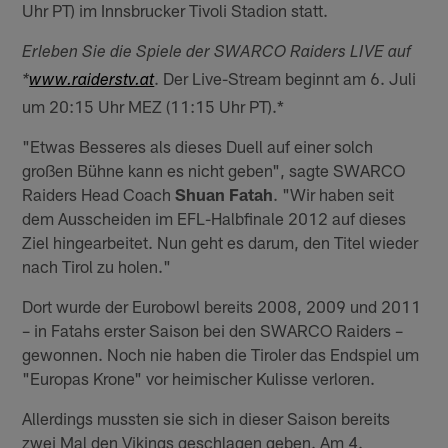
Uhr PT) im Innsbrucker Tivoli Stadion statt.
Erleben Sie die Spiele der SWARCO Raiders LIVE auf
. Der Live-Stream beginnt am 6. Juli
*
www.raiderstv.at
um 20:15 Uhr MEZ (11:15 Uhr PT).*
"Etwas Besseres als dieses Duell auf einer solch
großen Bühne kann es nicht geben", sagte SWARCO
Raiders Head Coach
Shuan Fatah
. "Wir haben seit
dem Ausscheiden im EFL-Halbfinale 2012 auf dieses
Ziel hingearbeitet. Nun geht es darum, den Titel wieder
nach Tirol zu holen."
Dort wurde der Eurobowl bereits 2008, 2009 und 2011
– in Fatahs erster Saison bei den SWARCO Raiders –
gewonnen. Noch nie haben die Tiroler das Endspiel um
"Europas Krone" vor heimischer Kulisse verloren.
Allerdings mussten sie sich in dieser Saison bereits
zwei Mal den Vikings geschlagen geben. Am 4.