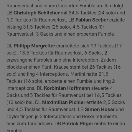
Raumverlust und einem forcierten Fumble an. Ihm folgt
LB
Christoph Schilcher
mit 34,5 Tackles (24 solo) und
1,0 Tackles für Raumverlust. LB
Fabian Seeber
erzielte
bislang 31,5 Tackles (25 solo), 4,5 Tackles für
Raumverlust, 3 Sacks und einen eroberten Fumble.
DL
Philipp Margreiter
erarbeitete sich 19 Tackles (17
solo), 13,5 Tackles für Raumverlust, 6 Sacks, 2
erzwungene Fumbles und eine Interception. Zudem
blockte er einen Punt. Krause steht bei 26 Tackles (16
solo) und fing 4 Interceptions. Martini hatte 21,5
Tackles (16 solo), eroberte einen Fumble und fing 2
Interceptions. DL
Korbinian Hoffmann
steuerte 4
Sacks und 5 Tackles für Raumverlust bei 16,5 Tackles
(13 solo) bei. DL
Maximilian Pichler
erzielte 2,5 Sacks
und 4,5 Tackles für Raumverlust. LB
Simon Hoser
und
Taylor fingen je 2 Interceptions und Hoser returnierte
eine zum Touchdown. DB
Patrick Pilger
eroberte einen
Fumble.