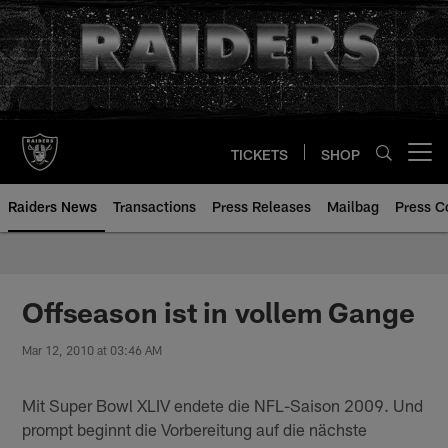
Skip
to
main
content
TICKETS
SHOP
Open menu button
Raiders News
Transactions
Press Releases
Mailbag
Press C
Offseason ist in vollem Gange
Mar 12, 2010 at 03:46 AM
Mit Super Bowl XLIV endete die NFL-Saison 2009. Und
prompt beginnt die Vorbereitung auf die nächste