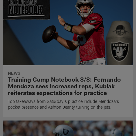
NEWS
Training Camp Notebook 8/8: Fernando
Mendoza sees increased reps, Kubiak
reiterates expectations for practice
Top takeaways from Saturday's practice include Mendoza's
pocket presence and Ashton Jeanty turning on the jets.