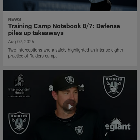
NEWS
Training Camp Notebook 8/7: Defense
piles up takeaways
Aug 07, 2026
Two interceptions and a safety highlighted an intense eighth
practice of Raiders camp.