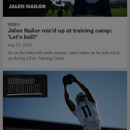
VIDEO
Jalen Nailor mic'd up at training camp:
'Let's ball!'
Aug 07, 2026
Go on the field with wide receiver Jalen Nailor as he was mic'd
up during 2026 Training Camp.