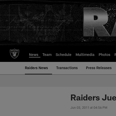
Skip
to
main
content
News
Team
Schedule
Multimedia
Photos
Raiders News
Transactions
Press Releases
Raiders Jue
Jun 03, 2011 at 04:56 PM