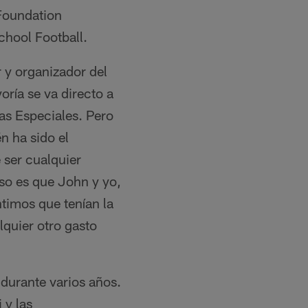
Foundation
School Football.
 y organizador del
ría se va directo a
das Especiales. Pero
n ha sido el
 ser cualquier
eso es que John y yo,
timos que tenían la
quier otro gasto
 durante varios años.
 y las