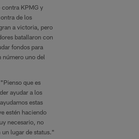
do contra KPMG y
contra de los
gran a victoria, pero
dores batallaron con
audar fondos para
ón número uno del
 "Pienso que es
der ayudar a los
o ayudamos estas
ve estén haciendo
muy necesario, no
 un lugar de status."