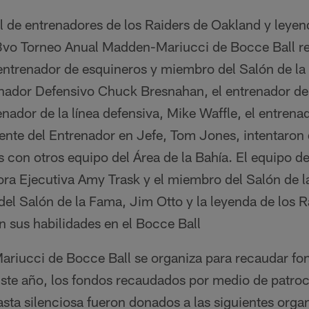
l de entrenadores de los Raiders de Oakland y leyen
13vo Torneo Anual Madden-Mariucci de Bocce Ball re
l entrenador de esquineros y miembro del Salón de l
ador Defensivo Chuck Bresnahan, el entrenador de 
enador de la línea defensiva, Mike Waffle, el entren
tente del Entrenador en Jefe, Tom Jones, intentaron
 con otros equipo del Área de la Bahía. El equipo de
ora Ejecutiva Amy Trask y el miembro del Salón de l
el Salón de la Fama, Jim Otto y la leyenda de los R
 sus habilidades en el Bocce Ball
riucci de Bocce Ball se organiza para recaudar fon
 Este año, los fondos recaudados por medio de patro
sta silenciosa fueron donados a las siguientes orga