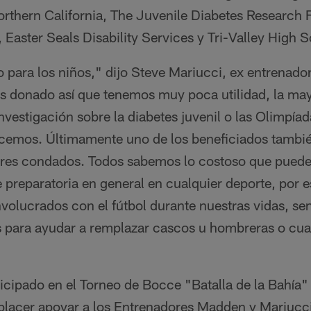
rthern California, The Juvenile Diabetes Research 
, Easter Seals Disability Services y Tri-Valley High 
para los niños," dijo Steve Mariucci, ex entrenador
s donado así que tenemos muy poca utilidad, la mayo
 investigación sobre la diabetes juvenil o las Olimpía
hacemos. Últimamente uno de los beneficiados tambié
tres condados. Todos sabemos lo costoso que puede
 preparatoria en general en cualquier deporte, por 
olucrados con el fútbol durante nuestras vidas, sen
 para ayudar a remplazar cascos u hombreras o cual
icipado en el Torneo de Bocce "Batalla de la Bahía"
placer apoyar a los Entrenadores Madden y Mariucci