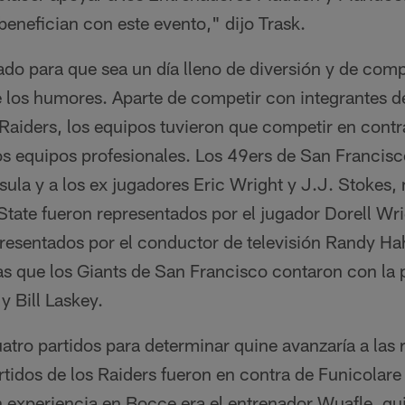
enefician con este evento," dijo Trask.
ado para que sea un día lleno de diversión y de com
 los humores. Aparte de competir con integrantes de
Raiders, los equipos tuvieron que competir en contr
os equipos profesionales. Los 49ers de San Francisc
la y a los ex jugadores Eric Wright y J.J. Stokes, 
tate fueron representados por el jugador Dorell Wr
resentados por el conductor de televisión Randy Hah
s que los Giants de San Francisco contaron con la p
y Bill Laskey.
tro partidos para determinar quine avanzaría a las 
tidos de los Raiders fueron en contra de Funicolare
n experiencia en Bocce era el entrenador Wuafle, qu