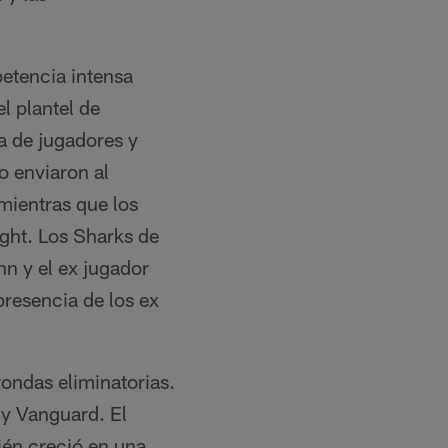
petencia intensa
l plantel de
a de jugadores y
o enviaron al
mientras que los
ight. Los Sharks de
n y el ex jugador
resencia de los ex
rondas eliminatorias.
 y Vanguard. El
ién creció en una