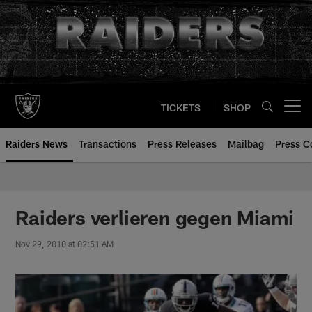
Skip
to
main
content
TICKETS
SHOP
Open menu button
Raiders News
Transactions
Press Releases
Mailbag
Press C
Raiders verlieren gegen Miami
Nov 29, 2010 at 02:51 AM