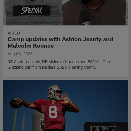
VIDEO
Camp updates with Ashton Jeanty and
Malcolm Koonce
Aug 06, 2026
RB Ashton Jeanty, DE Malcolm Koonce and ESPN's Dan
Graziano join from Raiders 2026 Training Camp.