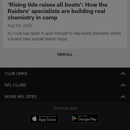
'Rising tide raises all boats': How the
Raiders' specialists are building real
chemistry in camp
Aug 04, 2026
AJ Cole has taken it upon himself to help build chemistry within
a brand-new special teams corps.
VIEW ALL
CLUB LINKS
NFL CLUBS
MORE NFL SITES
Download apps