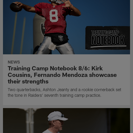
NEWS
Training Camp Notebook 8/6: Kirk
Cousins, Fernando Mendoza showcase
their strengths
Two quarterbacks, Ashton Jeanty and a rookie cornerback set
the tone in Raiders' seventh training camp practice.