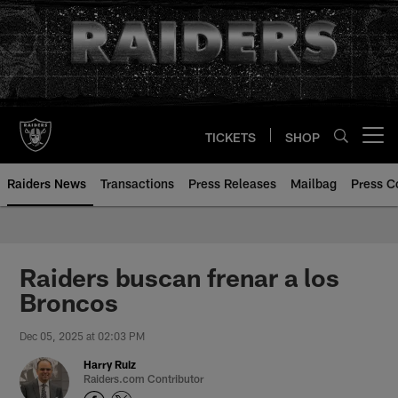
Skip
to
main
content
TICKETS
SHOP
Open menu button
Raiders News
Transactions
Press Releases
Mailbag
Press C
Raiders buscan frenar a los
Broncos
Dec 05, 2025 at 02:03 PM
Harry Ruiz
Raiders.com Contributor