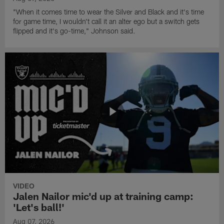
"When it comes time to wear the Silver and Black and it's time
for game time, I wouldn't call it an alter ego but a switch gets
flipped and it's go-time," Johnson said.
VIDEO
Jalen Nailor mic'd up at training camp:
'Let's ball!'
Aug 07, 2026