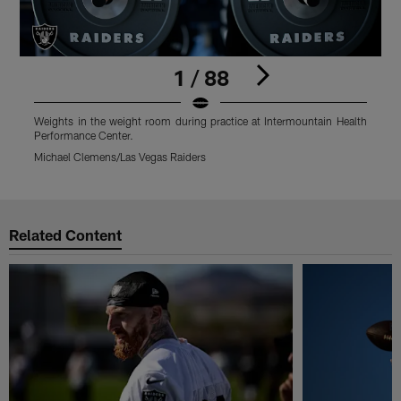
1 / 88
Weights in the weight room during practice at Intermountain Health
L
Performance Center.
r
Michael Clemens/Las Vegas Raiders
M
Pause
Play
Related Content