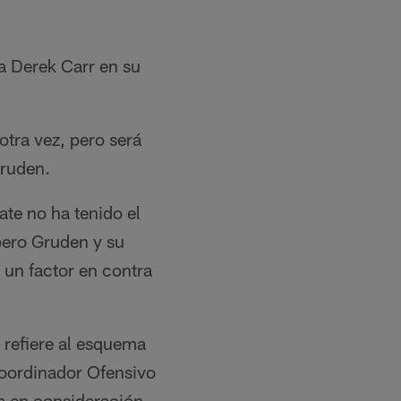
a Derek Carr en su
otra vez, pero será
Gruden.
ate no ha tenido el
 pero Gruden y su
 un factor en contra
e refiere al esquema
Coordinador Ofensivo
ba en consideración