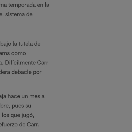
tima temporada en la
el sistema de
ajo la tutela de
liams como
a. Difícilmente Carr
dera debacle por
baja hace un mes a
ibre, pues su
 los que jugó,
efuerzo de Carr.