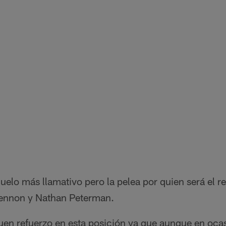
elo más llamativo pero la pelea por quien será el r
lennon y Nathan Peterman.
uen refuerzo en esta posición ya que aunque en oca