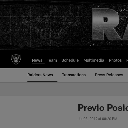
Skip
to
main
content
News
Team
Schedule
Multimedia
Photos
Raiders News
Transactions
Press Releases
Previo Posi
Jul 03, 2019 at 08:20 PM