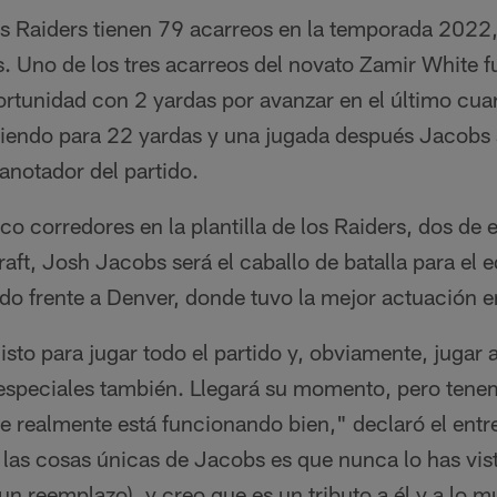
os Raiders tienen 79 acarreos en la temporada 202
. Uno de los tres acarreos del novato Zamir White
ortunidad con 2 yardas por avanzar en el último cua
iendo para 22 yardas y una jugada después Jacobs se
anotador del partido.
co corredores en la plantilla de los Raiders, dos de 
draft, Josh Jacobs será el caballo de batalla para el 
tido frente a Denver, donde tuvo la mejor actuación e
isto para jugar todo el partido y, obviamente, jugar 
especiales también. Llegará su momento, pero tene
e realmente está funcionando bien," declaró el entr
las cosas únicas de Jacobs es que nunca lo has vist
un reemplazo), y creo que es un tributo a él y a lo 