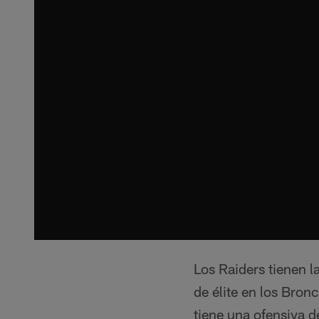
Los Raiders tienen l
de élite en los Bron
tiene una ofensiva de