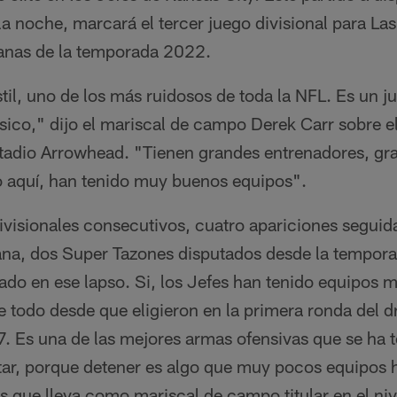
 la noche, marcará el tercer juego divisional para La
anas de la temporada 2022.
il, uno de los más ruidosos de toda la NFL. Es un ju
físico," dijo el mariscal de campo Derek Carr sobre e
stadio Arrowhead. "Tienen grandes entrenadores, gr
 aquí, han tenido muy buenos equipos".
isionales consecutivos, cuatro apariciones seguidas
na, dos Super Tazones disputados desde la tempora
do en ese lapso. Si, los Jefes han tenido equipos 
 todo desde que eligieron en la primera ronda del dr
 Es una de las mejores armas ofensivas que se ha t
tar, porque detener es algo que muy pocos equipos 
 que lleva como mariscal de campo titular en el niv