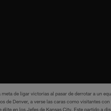
a meta de ligar victorias al pasar de derrotar a un e
cos de Denver, a verse las caras como visitantes co
 élite en los Jefes de Kansas City. Este partido a di