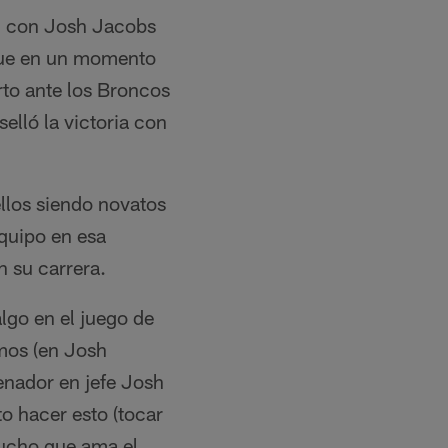
2, con Josh Jacobs
 fue en un momento
rto ante los Broncos
lló la victoria con
ellos siendo novatos
equipo en esa
n su carrera.
algo en el juego de
mos (en Josh
enador en jefe Josh
o hacer esto (tocar
mucho que ama el