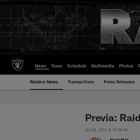
Skip
to
main
content
News
Team
Schedule
Multimedia
Photos
Raiders News
Transactions
Press Releases
Previa: Rai
Oct 06, 2022 at 10:00 AM
Harry Ruiz