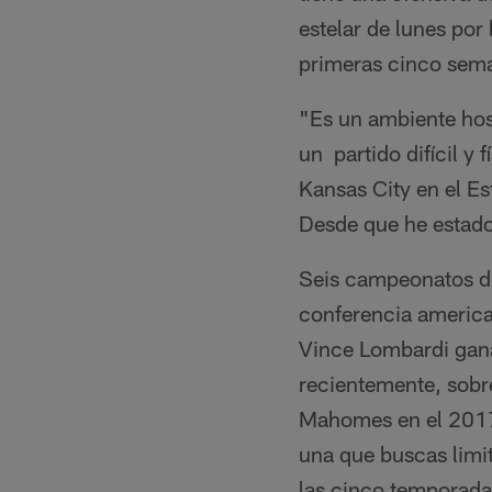
estelar de lunes por
primeras cinco sem
"Es un ambiente host
un partido difícil y 
Kansas City en el E
Desde que he estado
Seis campeonatos div
conferencia america
Vince Lombardi gana
recientemente, sobre
Mahomes en el 2017.
una que buscas limi
las cinco temporadas