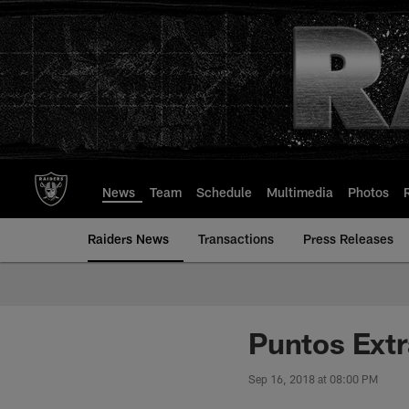
Skip
to
main
content
News
Team
Schedule
Multimedia
Photos
Raiders News
Transactions
Press Releases
Puntos Extr
Sep 16, 2018 at 08:00 PM