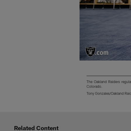
The Oakland Raiders regul
Colorado.
Tony Gonzales/Oakland Rai
Pause
Play
Related Content