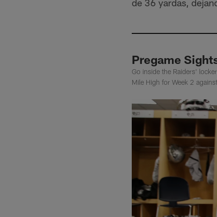
de 36 yardas, dejan
Pregame Sights
Go inside the Raiders' lock
Mile High for Week 2 agains