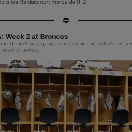
do a los Raiders con marca de 0-2.
: Week 2 at Broncos
er room before Sunday's game, see arrival photos and see the Raiders w
t the Denver Broncos.