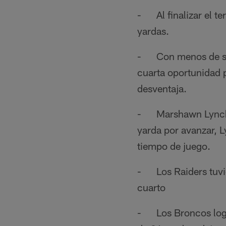
- Al finalizar el te
yardas.
- Con menos de sei
cuarta oportunidad 
desventaja.
- Marshawn Lynch h
yarda por avanzar, L
tiempo de juego.
- Los Raiders tuvie
cuarto
- Los Broncos lograr