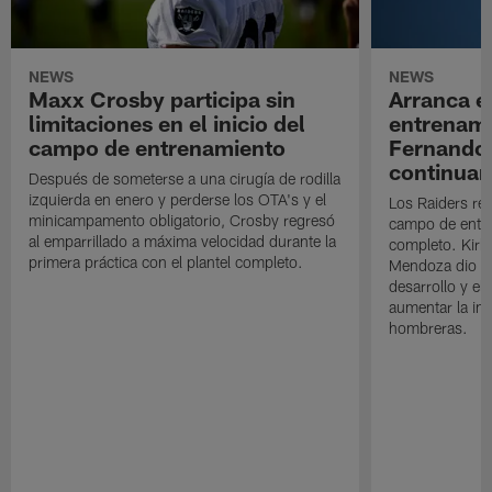
NEWS
NEWS
Maxx Crosby participa sin
Arranca e
limitaciones en el inicio del
entrenami
campo de entrenamiento
Fernando
continuan
Después de someterse a una cirugía de rodilla
izquierda en enero y perderse los OTA's y el
Los Raiders rea
minicampamento obligatorio, Crosby regresó
campo de entre
al emparrillado a máxima velocidad durante la
completo. Kirk 
primera práctica con el plantel completo.
Mendoza dio un
desarrollo y el
aumentar la in
hombreras.