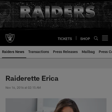
Skip
to
main
content
TICKETS
SHOP
Open menu button
Raiders News
Transactions
Press Releases
Mailbag
Press C
Raiderette Erica
Nov 16, 2016 at 02:15 AM