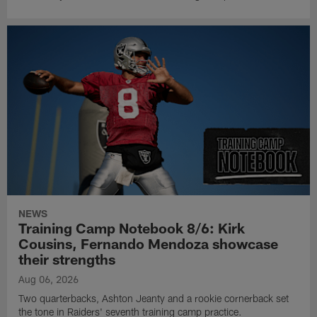
NEWS
Training Camp Notebook 8/6: Kirk
Cousins, Fernando Mendoza showcase
their strengths
Aug 06, 2026
Two quarterbacks, Ashton Jeanty and a rookie cornerback set
the tone in Raiders' seventh training camp practice.