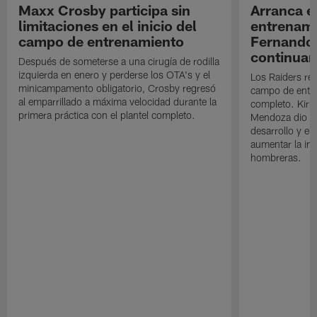
Maxx Crosby participa sin
Arranca e
limitaciones en el inicio del
entrenami
campo de entrenamiento
Fernando
continuan
Después de someterse a una cirugía de rodilla
izquierda en enero y perderse los OTA's y el
Los Raiders rea
minicampamento obligatorio, Crosby regresó
campo de entre
al emparrillado a máxima velocidad durante la
completo. Kirk 
primera práctica con el plantel completo.
Mendoza dio un
desarrollo y el
aumentar la in
hombreras.