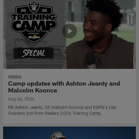
VIDEO
Camp updates with Ashton Jeanty and
Malcolm Koonce
Aug 06, 2026
RB Ashton Jeanty, DE Malcolm Koonce and ESPN's Dan
Graziano join from Raiders 2026 Training Camp.