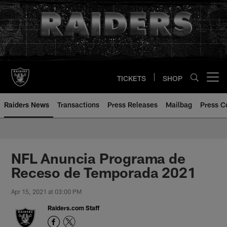
Skip
to
main
content
TICKETS
SHOP
Open menu button
Raiders News
Transactions
Press Releases
Mailbag
Press C
NFL Anuncia Programa de
Receso de Temporada 2021
Apr 15, 2021 at 03:00 PM
Raiders.com Staff