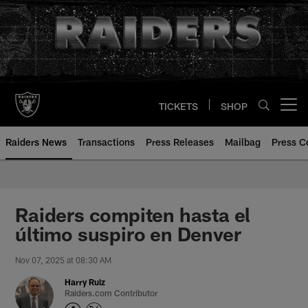
Skip
to
main
content
TICKETS
SHOP
Open menu button
Raiders News
Transactions
Press Releases
Mailbag
Press C
Raiders compiten hasta el
último suspiro en Denver
Nov 07, 2025 at 08:30 AM
Harry Ruiz
Raiders.com Contributor