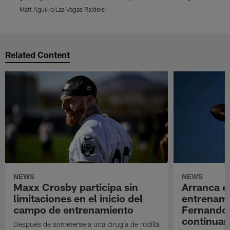
Matt Aguirre/Las Vegas Raiders
M
Pause
Play
Related Content
NEWS
NEWS
Maxx Crosby participa sin
Arranca e
limitaciones en el inicio del
entrenami
campo de entrenamiento
Fernando
continuan
Después de someterse a una cirugía de rodilla