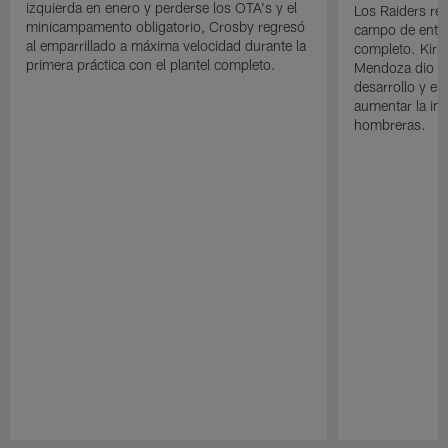
izquierda en enero y perderse los OTA's y el
Los Raiders rea
minicampamento obligatorio, Crosby regresó
campo de entre
al emparrillado a máxima velocidad durante la
completo. Kirk 
primera práctica con el plantel completo.
Mendoza dio un
desarrollo y el
aumentar la in
hombreras.