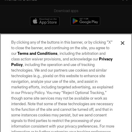
Download apps
By clicking any of the buttons in this banner, or by clicking "X"
to close the banner, and continuing on the site, you agree to
our
Terms and Conditions
, including the arbitration and
class action waiver provisions, and acknowledge our
Privacy
Policy
, including the operation and use of tracking
©2026 by the Las Vegas Raiders. All rights reserved. No portion of this site
may be reproduced without the express written permission of the Las Vegas
technologies. We and our partners use cookies and similar
Raiders.
technologies (e.g., pixels) on this website to enhance site
navigation, analyze your use of the site, and assist in
PRIVACY POLICY
marketing efforts, including targeted advertising, as explained
in our Privacy Policy. You may “Reject Optional Tracking,”
TERMS OF SERVICE
though some site services may not be available or work as
intended. Note that some of these technologies are necessary
ACCESSIBILITY
to the function of the site and cannot be turned off, and that in
AD CHOICES
some instances cookies may persist, but we send consent
signals to third parties to restrict the processing of your
YOUR PRIVACY CHOICES
information consistent with your privacy preferences. For more
information or to further customize your tracking preferences,