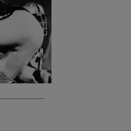
An exclusive look at the Raiders and Steelers h
Anonymous/Associated Press