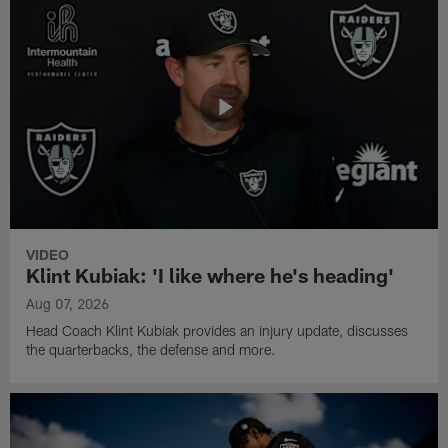
VIDEO
Klint Kubiak: 'I like where he's heading'
Aug 07, 2026
Head Coach Klint Kubiak provides an injury update, discusses
the quarterbacks, the defense and more.