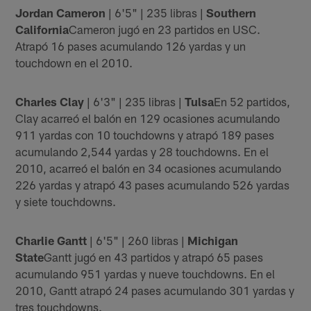
Jordan Cameron
| 6'5" | 235 libras |
Southern
California
Cameron jugó en 23 partidos en USC.
Atrapó 16 pases acumulando 126 yardas y un
touchdown en el 2010.
Charles Clay
| 6'3" | 235 libras |
Tulsa
En 52 partidos,
Clay acarreó el balón en 129 ocasiones acumulando
911 yardas con 10 touchdowns y atrapó 189 pases
acumulando 2,544 yardas y 28 touchdowns. En el
2010, acarreó el balón en 34 ocasiones acumulando
226 yardas y atrapó 43 pases acumulando 526 yardas
y siete touchdowns.
Charlie Gantt
| 6'5" | 260 libras |
Michigan
State
Gantt jugó en 43 partidos y atrapó 65 pases
acumulando 951 yardas y nueve touchdowns. En el
2010, Gantt atrapó 24 pases acumulando 301 yardas y
tres touchdowns.