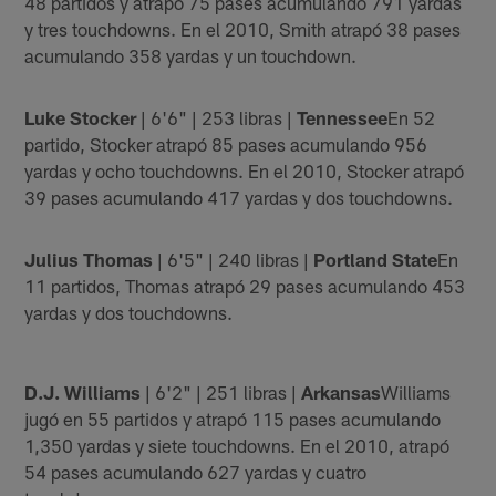
48 partidos y atrapó 75 pases acumulando 791 yardas
y tres touchdowns. En el 2010, Smith atrapó 38 pases
acumulando 358 yardas y un touchdown.
Luke Stocker
| 6'6" | 253 libras |
Tennessee
En 52
partido, Stocker atrapó 85 pases acumulando 956
yardas y ocho touchdowns. En el 2010, Stocker atrapó
39 pases acumulando 417 yardas y dos touchdowns.
Julius Thomas
| 6'5" | 240 libras |
Portland State
En
11 partidos, Thomas atrapó 29 pases acumulando 453
yardas y dos touchdowns.
D.J. Williams
| 6'2" | 251 libras |
Arkansas
Williams
jugó en 55 partidos y atrapó 115 pases acumulando
1,350 yardas y siete touchdowns. En el 2010, atrapó
54 pases acumulando 627 yardas y cuatro