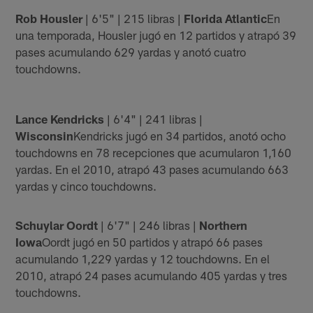
Rob Housler
| 6'5" | 215 libras |
Florida Atlantic
En
una temporada, Housler jugó en 12 partidos y atrapó 39
pases acumulando 629 yardas y anotó cuatro
touchdowns.
Lance Kendricks
| 6'4" | 241 libras |
Wisconsin
Kendricks jugó en 34 partidos, anotó ocho
touchdowns en 78 recepciones que acumularon 1,160
yardas. En el 2010, atrapó 43 pases acumulando 663
yardas y cinco touchdowns.
Schuylar Oordt
| 6'7" | 246 libras |
Northern
Iowa
Oordt jugó en 50 partidos y atrapó 66 pases
acumulando 1,229 yardas y 12 touchdowns. En el
2010, atrapó 24 pases acumulando 405 yardas y tres
touchdowns.