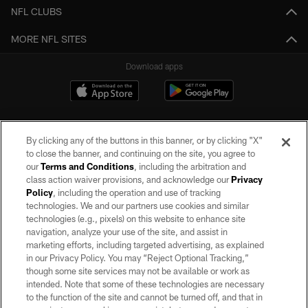
NFL CLUBS
MORE NFL SITES
Download apps
By clicking any of the buttons in this banner, or by clicking "X"
to close the banner, and continuing on the site, you agree to
our
Terms and Conditions
, including the arbitration and
class action waiver provisions, and acknowledge our
Privacy
Policy
, including the operation and use of tracking
©2026 by the Las Vegas Raiders. All rights reserved. No portion of this site
may be reproduced without the express written permission of the Las Vegas
technologies. We and our partners use cookies and similar
Raiders.
technologies (e.g., pixels) on this website to enhance site
navigation, analyze your use of the site, and assist in
PRIVACY POLICY
marketing efforts, including targeted advertising, as explained
in our Privacy Policy. You may “Reject Optional Tracking,”
TERMS OF SERVICE
though some site services may not be available or work as
intended. Note that some of these technologies are necessary
ACCESSIBILITY
to the function of the site and cannot be turned off, and that in
AD CHOICES