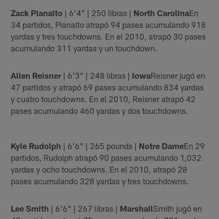
Zack Pianalto
| 6'4" | 250 libras |
North Carolina
En
34 partidos, Pianalto atrapó 94 pases acumulando 918
yardas y tres touchdowns. En el 2010, atrapó 30 pases
acumulando 311 yardas y un touchdown.
Allen Reisner
| 6'3" | 248 libras |
Iowa
Reisner jugó en
47 partidos y atrapó 69 pases acumulando 834 yardas
y cuatro touchdowns. En el 2010, Reisner atrapó 42
pases acumulando 460 yardas y dos touchdowns.
Kyle Rudolph
| 6'6" | 265 pounds |
Notre Dame
En 29
partidos, Rudolph atrapó 90 pases acumulando 1,032
yardas y ocho touchdowns. En el 2010, atrapó 28
pases acumulando 328 yardas y tres touchdowns.
Lee Smith
| 6'6" | 267 libras |
Marshall
Smith jugó en