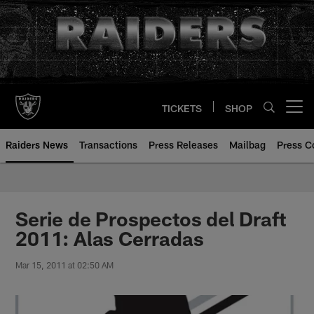
Skip
to
main
content
TICKETS
SHOP
Open menu button
Raiders News
Transactions
Press Releases
Mailbag
Press C
Serie de Prospectos del Draft
2011: Alas Cerradas
Mar 15, 2011 at 02:50 AM