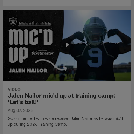
VIDEO
Jalen Nailor mic'd up at training camp:
'Let's ball!'
Aug 07, 2026
Go on the field with wide receiver Jalen Nailor as he was mic'd
up during 2026 Training Camp.