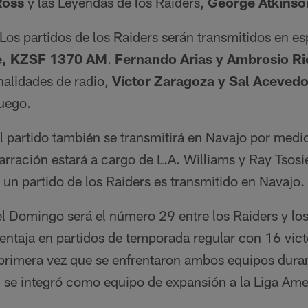
Ross
y las Leyendas de los Raiders,
George Atkins
Los partidos de los Raiders serán transmitidos en es
te, KZSF 1370 AM
.
Fernando Arias y Ambrosio Ri
nalidades de radio,
Víctor Zaragoza y Sal Aceved
uego.
l partido también se transmitirá en Navajo por med
ración estará a cargo de L.A. Williams y Ray Tsosie
un partido de los Raiders es transmitido en Navajo.
el Domingo será el número 29 entre los Raiders y los
entaja en partidos de temporada regular con 16 vict
primera vez que se enfrentaron ambos equipos dura
e integró como equipo de expansión a la Liga Amer