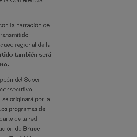
on la narración de
 transmitido
oqueo regional de la
rtido también será
sno.
mpeón del Super
 consecutivo
 se originará por la
os programas de
darte de la red
pación de
Bruce