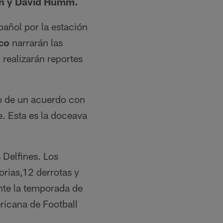
on y David Humm.
pañol por la estación
co
narrarán las
o
realizarán reportes
io de un acuerdo con
. Esta es la doceava
 Delfines. Los
orias,12 derrotas y
nte la temporada de
icana de Football