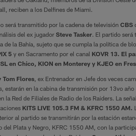
l, reciben a los Delfines de Miami.
do será transmitido por la cadena de televisión
CBS
c
nálisis del ex jugador
Steve Tasker
. El partido será
a de la Bahía, sujeto que se cumpla la política de bl
IX 5
y en Sacramento por el canal
KOVR 13. El pa
HSL en Chico, KION en Monterey y KJEO en Fre
y Tom Flores
, ex Entrenador en Jefe dos veces ca
s, estarán en la cabina de transmisión por 13vo año
n la Red de Filiales de Radio de los Raiders. La señal
staciones
KITS LIVE 105.3 FM & KFRC 1550 AM.
L
terior al partido se transmitirán por la estación estan
dio del Plata y Negro, KFRC 1550 AM, con la partici