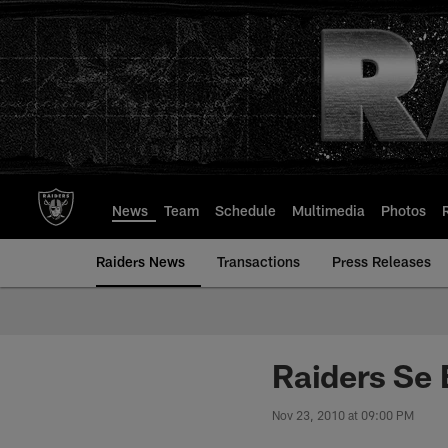
Skip
to
main
content
News
Team
Schedule
Multimedia
Photos
Raiders News
Transactions
Press Releases
Raiders Se 
Nov 23, 2010 at 09:00 PM