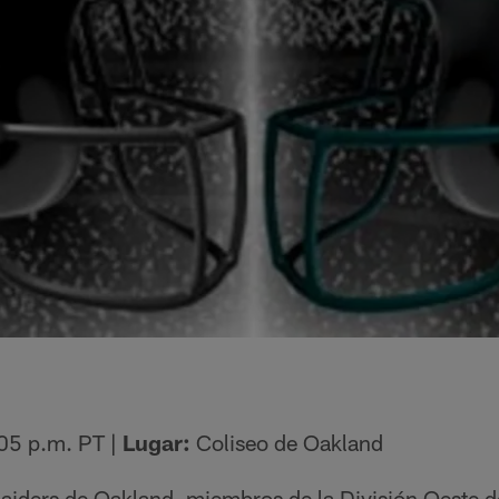
5 p.m. PT |
Lugar:
Coliseo de Oakland
aiders de Oakland, miembros de la División Oeste d