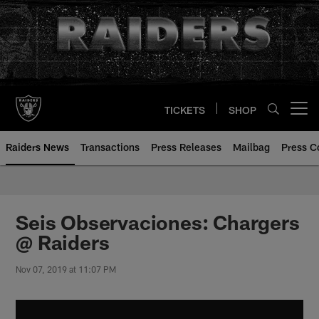
Skip
to
main
content
TICKETS
SHOP
Open menu button
Raiders News
Transactions
Press Releases
Mailbag
Press C
Seis Observaciones: Chargers
@ Raiders
Nov 07, 2019 at 11:07 PM