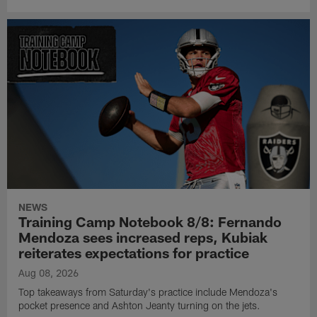
NEWS
Training Camp Notebook 8/8: Fernando
Mendoza sees increased reps, Kubiak
reiterates expectations for practice
Aug 08, 2026
Top takeaways from Saturday's practice include Mendoza's
pocket presence and Ashton Jeanty turning on the jets.