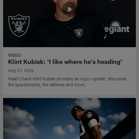
VIDEO
Klint Kubiak: 'I like where he's heading'
Aug 07, 2026
Head Coach Klint Kubiak provides an injury update, discusses
the quarterbacks, the defense and more.