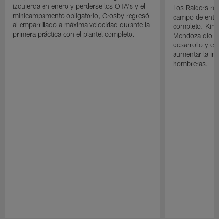
izquierda en enero y perderse los OTA's y el
Los Raiders rea
minicampamento obligatorio, Crosby regresó
campo de entre
al emparrillado a máxima velocidad durante la
completo. Kirk 
primera práctica con el plantel completo.
Mendoza dio un
desarrollo y el
aumentar la in
hombreras.