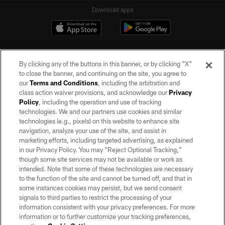
Download apps
By clicking any of the buttons in this banner, or by clicking "X"
to close the banner, and continuing on the site, you agree to
our
Terms and Conditions
, including the arbitration and
class action waiver provisions, and acknowledge our
Privacy
Policy
, including the operation and use of tracking
©2026 by the Las Vegas Raiders. All rights reserved. No portion of this site
may be reproduced without the express written permission of the Las Vegas
technologies. We and our partners use cookies and similar
Raiders.
technologies (e.g., pixels) on this website to enhance site
navigation, analyze your use of the site, and assist in
PRIVACY POLICY
marketing efforts, including targeted advertising, as explained
in our Privacy Policy. You may “Reject Optional Tracking,”
TERMS OF SERVICE
though some site services may not be available or work as
intended. Note that some of these technologies are necessary
ACCESSIBILITY
to the function of the site and cannot be turned off, and that in
AD CHOICES
some instances cookies may persist, but we send consent
signals to third parties to restrict the processing of your
YOUR PRIVACY CHOICES
information consistent with your privacy preferences. For more
information or to further customize your tracking preferences,
COOKIE SETTINGS