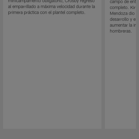
minicampamento obligatorio, Crosby regresó
campo de entre
al emparrillado a máxima velocidad durante la
completo. Kirk 
primera práctica con el plantel completo.
Mendoza dio un
desarrollo y el
aumentar la in
hombreras.
Pause
Play