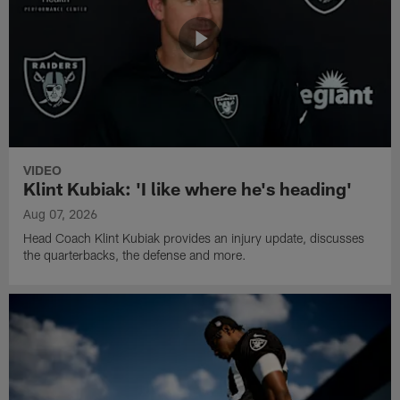
VIDEO
Klint Kubiak: 'I like where he's heading'
Aug 07, 2026
Head Coach Klint Kubiak provides an injury update, discusses
the quarterbacks, the defense and more.