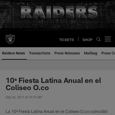
Skip
to
main
content
TICKETS
SHOP
Open menu button
Raiders News
Transactions
Press Releases
Mailbag
Press C
10ª Fiesta Latina Anual en el
Coliseo O.co
Sep 26, 2011 at 10:15 AM
La 10ª Fiesta Latina Anual en el Coliseo O.co coincidió