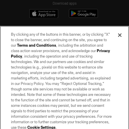
Download apps
By clicking any of the buttons in this banner, or by clicking "X"
to close the banner, and continuing on the site, you agree to
our
Terms and Conditions
, including the arbitration and
class action waiver provisions, and acknowledge our
Privacy
Policy
, including the operation and use of tracking
©2026 by the Las Vegas Raiders. All rights reserved. No portion of this site
may be reproduced without the express written permission of the Las Vegas
technologies. We and our partners use cookies and similar
Raiders.
technologies (e.g., pixels) on this website to enhance site
navigation, analyze your use of the site, and assist in
PRIVACY POLICY
marketing efforts, including targeted advertising, as explained
in our Privacy Policy. You may “Reject Optional Tracking,”
TERMS OF SERVICE
though some site services may not be available or work as
intended. Note that some of these technologies are necessary
ACCESSIBILITY
to the function of the site and cannot be turned off, and that in
AD CHOICES
some instances cookies may persist, but we send consent
signals to third parties to restrict the processing of your
YOUR PRIVACY CHOICES
information consistent with your privacy preferences. For more
information or to further customize your tracking preferences,
COOKIE SETTINGS
use these
Cookie Settings
.