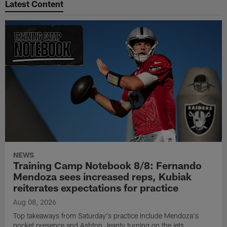
Latest Content
NEWS
Training Camp Notebook 8/8: Fernando
Mendoza sees increased reps, Kubiak
reiterates expectations for practice
Aug 08, 2026
Top takeaways from Saturday's practice include Mendoza's
pocket presence and Ashton Jeanty turning on the jets.