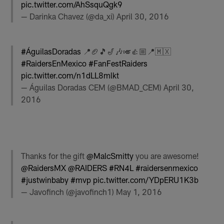
pic.twitter.com/AhSsquQgk9
— Darinka Chavez (@da_xi)
April 30, 2016
#ÁguilasDoradas
📍🏈🎵🎷🎶🎺👍🏼📍🇲🇽
#RaidersEnMexico
#FanFestRaiders
pic.twitter.com/n1dLL8mlkt
— Águilas Doradas CEM (@BMAD_CEM)
April 30,
2016
Thanks for the gift
@MalcSmitty
you are awesome!
@RaidersMX
@RAIDERS
#RN4L
#raidersenmexico
#justwinbaby
#mvp
pic.twitter.com/YDpERU1K3b
— Javofinch (@javofinch1)
May 1, 2016