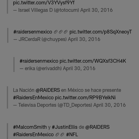
pic.twitter.com/V3YVysf9Yf
— Israel Villegas D (@totocum)
April 30, 2016
#raidersenmexico
🏈🏈🏈
pic.twitter.com/p8SqXneoyT
— JRCerdaR (@chuypes)
April 30, 2016
#raidersenmexico
pic.twitter.com/WQXsf3CH4K
— erika (@erivaddh)
April 30, 2016
La Nación
@RAIDERS
en México se hace presente
#RaidersEnMexico
pic.twitter.com/RP9BYeIkNi
— Televisa Deportes (@TD_Deportes)
April 30, 2016
#MalcomSmith
y
#JustinEllis
de
@RAIDERS
#RaidersEnMexico
🏈🏈
#NFL