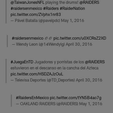
@TaiwanJonesNFL
playing the drums!
@RAIDERS
#raidersenmexico
#Raiders
#RaiderNation
pic.twitter.com/ZVphx1nr83
— Pável Batalla (@pavelpdc)
May 1, 2016
#raidersenmexico
🏈🏈
pic.twitter.com/u0XCRsZ2XD
— Wendy Leon (@14Wendylg)
April 30, 2016
#JuegaEnTD
Jugadores y porristas de los
@RAIDERS
estuvieron en el descanso en la cancha del Azteca
pic.twitter.com/HSDZAJzOuL
— Televisa Deportes (@TD_Deportes)
April 30, 2016
#RaidersEnMexico
pic.twitter.com/tYN5B4ao7g
— OAKLAND RAIDERS (@RAIDERS)
May 1, 2016