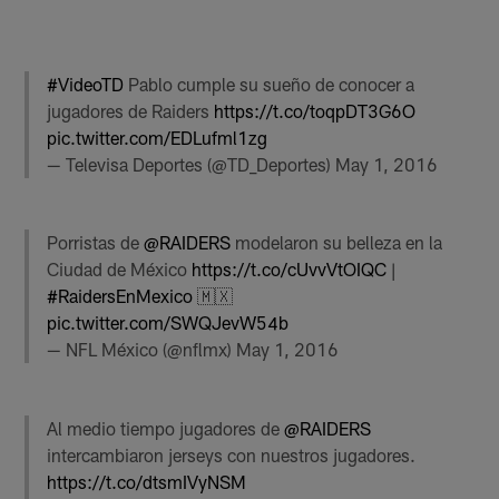
#VideoTD
Pablo cumple su sueño de conocer a
jugadores de Raiders
https://t.co/toqpDT3G6O
pic.twitter.com/EDLufml1zg
— Televisa Deportes (@TD_Deportes)
May 1, 2016
Porristas de
@RAIDERS
modelaron su belleza en la
Ciudad de México
https://t.co/cUvvVtOIQC
|
#RaidersEnMexico
🇲🇽
pic.twitter.com/SWQJevW54b
— NFL México (@nflmx)
May 1, 2016
Al medio tiempo jugadores de
@RAIDERS
intercambiaron jerseys con nuestros jugadores.
https://t.co/dtsmIVyNSM