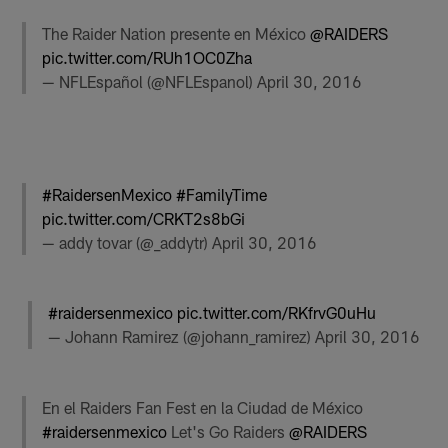
The Raider Nation presente en México
@RAIDERS
pic.twitter.com/RUh1OC0Zha
— NFLEspañol (@NFLEspanol)
April 30, 2016
#RaidersenMexico
#FamilyTime
pic.twitter.com/CRKT2s8bGi
— addy tovar (@_addytr)
April 30, 2016
#raidersenmexico
pic.twitter.com/RKfrvG0uHu
— Johann Ramirez (@johann_ramirez)
April 30, 2016
En el Raiders Fan Fest en la Ciudad de México
#raidersenmexico
Let's Go Raiders
@RAIDERS