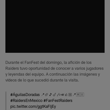
Durante el FanFest del domingo, la afición de los
Raiders tuvo oportunidad de conocer a varios jugadores
y leyendas del equipo. A continuación las imágenes y
vídeos de lo que sucedió durante la visita.
#ÁguilasDoradas
📍🏈🎵🎷🎶🎺👍🏼📍🇲🇽
#RaidersEnMexico
#FanFestRaiders
pic.twitter.com/ggtKaFljEy