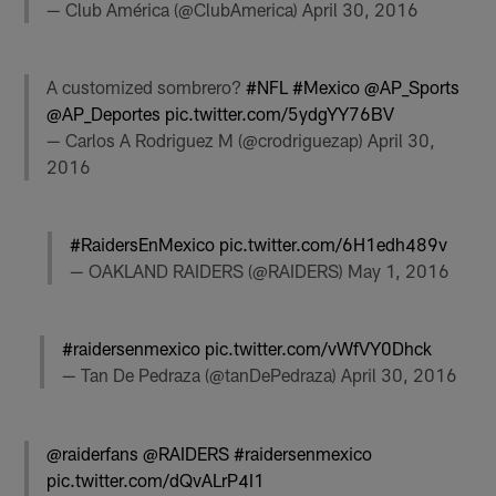
— Club América (@ClubAmerica)
April 30, 2016
A customized sombrero?
#NFL
#Mexico
@AP_Sports
@AP_Deportes
pic.twitter.com/5ydgYY76BV
— Carlos A Rodriguez M (@crodriguezap)
April 30,
2016
#RaidersEnMexico
pic.twitter.com/6H1edh489v
— OAKLAND RAIDERS (@RAIDERS)
May 1, 2016
#raidersenmexico
pic.twitter.com/vWfVY0Dhck
— Tan De Pedraza (@tanDePedraza)
April 30, 2016
@raiderfans
@RAIDERS
#raidersenmexico
pic.twitter.com/dQvALrP4I1