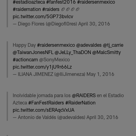
#estadioazteca
#fanfest2016
#raidersenmexico
#raidernation
#raiders
🏈🏈🏈🏈
pic.twitter.com/5GP73bvlcv
— Diego Flores (@Diegofl0res)
April 30, 2016
Happy Day
#raidersenmexico
@adevaldes
@tj_carrie
@TaiwanJonesNFL
@JeLLy_ThaDON
@MalcSmitty
#actioncam
@SonyMexico
pic.twitter.com/y1jU9r66Lz
— ILIANA JIMENEZ (@IliJimeneza)
May 1, 2016
Inolvidable jornada para los
@RAIDERS
en el Estadio
Azteca
#FanFestRaiders
#RaiderNation
pic.twitter.com/sERAqcVxUA
— Antonio de Valdés (@adevaldes)
April 30, 2016