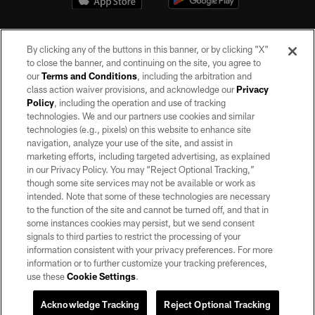
By clicking any of the buttons in this banner, or by clicking "X"
to close the banner, and continuing on the site, you agree to
our
Terms and Conditions
, including the arbitration and
class action waiver provisions, and acknowledge our
Privacy
Policy
, including the operation and use of tracking
©2026 by the Las Vegas Raiders. All rights reserved. No portion of this site
may be reproduced without the express written permission of the Las Vegas
technologies. We and our partners use cookies and similar
Raiders.
technologies (e.g., pixels) on this website to enhance site
navigation, analyze your use of the site, and assist in
PRIVACY POLICY
marketing efforts, including targeted advertising, as explained
in our Privacy Policy. You may “Reject Optional Tracking,”
TERMS OF SERVICE
though some site services may not be available or work as
intended. Note that some of these technologies are necessary
ACCESSIBILITY
to the function of the site and cannot be turned off, and that in
AD CHOICES
some instances cookies may persist, but we send consent
signals to third parties to restrict the processing of your
YOUR PRIVACY CHOICES
information consistent with your privacy preferences. For more
information or to further customize your tracking preferences,
COOKIE SETTINGS
use these
Cookie Settings
.
PREFERENCE CENTER
Acknowledge Tracking
Reject Optional Tracking