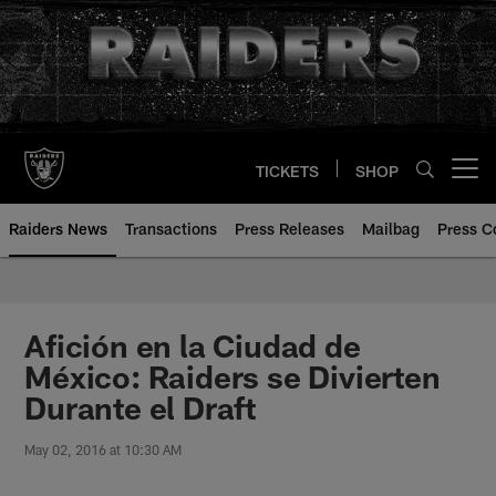
Skip
to
main
content
TICKETS
SHOP
Open menu button
Raiders News
Transactions
Press Releases
Mailbag
Press C
Afición en la Ciudad de
México: Raiders se Divierten
Durante el Draft
May 02, 2016 at 10:30 AM