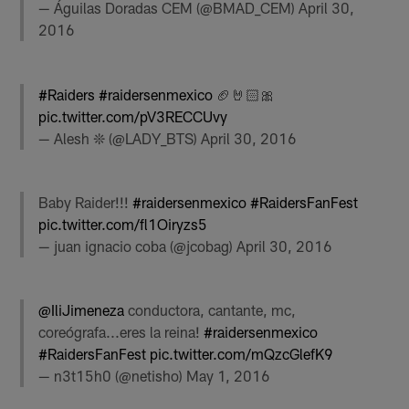
— Águilas Doradas CEM (@BMAD_CEM)
April 30,
2016
#Raiders
#raidersenmexico
🏈🤘🏻🎀
pic.twitter.com/pV3RECCUvy
— Alesh ❊ (@LADY_BTS)
April 30, 2016
Baby Raider!!!
#raidersenmexico
#RaidersFanFest
pic.twitter.com/fl1Oiryzs5
— juan ignacio coba (@jcobag)
April 30, 2016
@IliJimeneza
conductora, cantante, mc,
coreógrafa...eres la reina!
#raidersenmexico
#RaidersFanFest
pic.twitter.com/mQzcGlefK9
— n3t15h0 (@netisho)
May 1, 2016