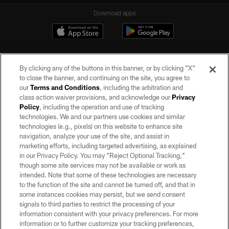
Download apps
By clicking any of the buttons in this banner, or by clicking "X"
to close the banner, and continuing on the site, you agree to
our
Terms and Conditions
, including the arbitration and
class action waiver provisions, and acknowledge our
Privacy
Policy
, including the operation and use of tracking
©2026 by the Las Vegas Raiders. All rights reserved. No portion of this site
may be reproduced without the express written permission of the Las Vegas
technologies. We and our partners use cookies and similar
Raiders.
technologies (e.g., pixels) on this website to enhance site
navigation, analyze your use of the site, and assist in
PRIVACY POLICY
marketing efforts, including targeted advertising, as explained
in our Privacy Policy. You may “Reject Optional Tracking,”
TERMS OF SERVICE
though some site services may not be available or work as
intended. Note that some of these technologies are necessary
ACCESSIBILITY
to the function of the site and cannot be turned off, and that in
AD CHOICES
some instances cookies may persist, but we send consent
signals to third parties to restrict the processing of your
YOUR PRIVACY CHOICES
information consistent with your privacy preferences. For more
information or to further customize your tracking preferences,
COOKIE SETTINGS