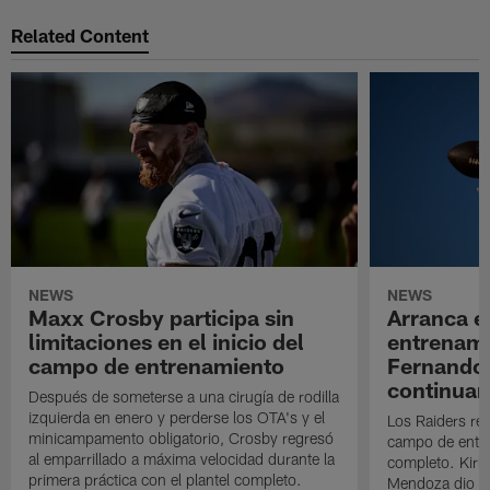
Related Content
NEWS
NEWS
Maxx Crosby participa sin
Arranca e
limitaciones en el inicio del
entrenami
campo de entrenamiento
Fernando
continuan
Después de someterse a una cirugía de rodilla
izquierda en enero y perderse los OTA's y el
Los Raiders rea
minicampamento obligatorio, Crosby regresó
campo de entre
al emparrillado a máxima velocidad durante la
completo. Kirk 
primera práctica con el plantel completo.
Mendoza dio un