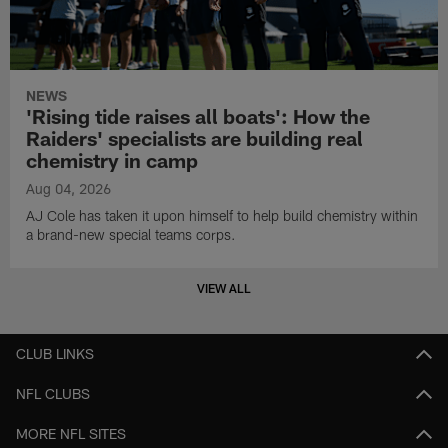
NEWS
'Rising tide raises all boats': How the
Raiders' specialists are building real
chemistry in camp
Aug 04, 2026
AJ Cole has taken it upon himself to help build chemistry within
a brand-new special teams corps.
VIEW ALL
CLUB LINKS
NFL CLUBS
MORE NFL SITES