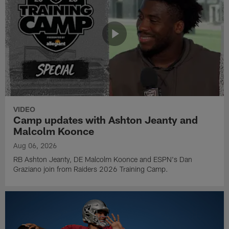
VIDEO
Camp updates with Ashton Jeanty and
Malcolm Koonce
Aug 06, 2026
RB Ashton Jeanty, DE Malcolm Koonce and ESPN's Dan
Graziano join from Raiders 2026 Training Camp.