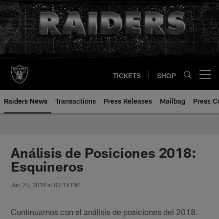
Skip
to
main
content
TICKETS
SHOP
Open menu button
Raiders News
Transactions
Press Releases
Mailbag
Press C
Análisis de Posiciones 2018:
Esquineros
Jan 20, 2019 at 03:15 PM
Continuamos con el análisis de posiciones del 2018.