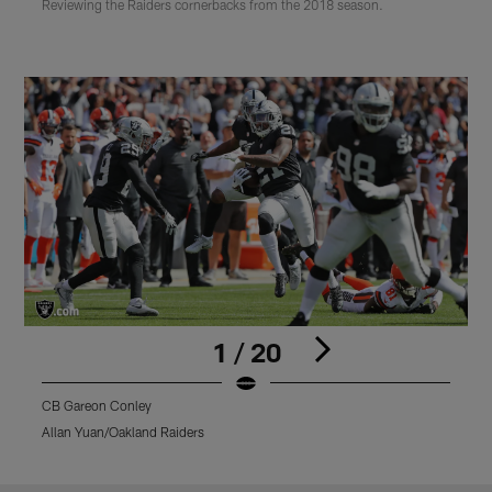
Reviewing the Raiders cornerbacks from the 2018 season.
1 / 20
CB Gareon Conley
C
Allan Yuan/Oakland Raiders
J
Pause
Play