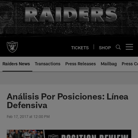
Skip
to
main
content
TICKETS
SHOP
Open menu button
Raiders News
Transactions
Press Releases
Mailbag
Press C
Análisis Por Posiciones: Línea
Defensiva
Feb 17, 2017 at 12:00 PM