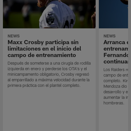
NEWS
NEWS
Maxx Crosby participa sin
Arranca e
limitaciones en el inicio del
entrenami
campo de entrenamiento
Fernando
continuan
Después de someterse a una cirugía de rodilla
izquierda en enero y perderse los OTA's y el
Los Raiders rea
minicampamento obligatorio, Crosby regresó
campo de entre
al emparrillado a máxima velocidad durante la
completo. Kirk 
primera práctica con el plantel completo.
Mendoza dio un
desarrollo y el
aumentar la in
hombreras.