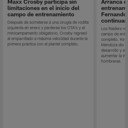
Maxx Crosby participa sin
Arranca e
limitaciones en el inicio del
entrenami
campo de entrenamiento
Fernando
continuan
Después de someterse a una cirugía de rodilla
izquierda en enero y perderse los OTA's y el
Los Raiders rea
minicampamento obligatorio, Crosby regresó
campo de entre
al emparrillado a máxima velocidad durante la
completo. Kirk 
primera práctica con el plantel completo.
Mendoza dio un
desarrollo y el
aumentar la in
hombreras.