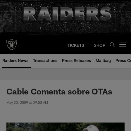
Skip
to
main
content
TICKETS
SHOP
Open menu button
Raiders News
Transactions
Press Releases
Mailbag
Press C
Cable Comenta sobre OTAs
May 20, 2009 at 09:58 AM