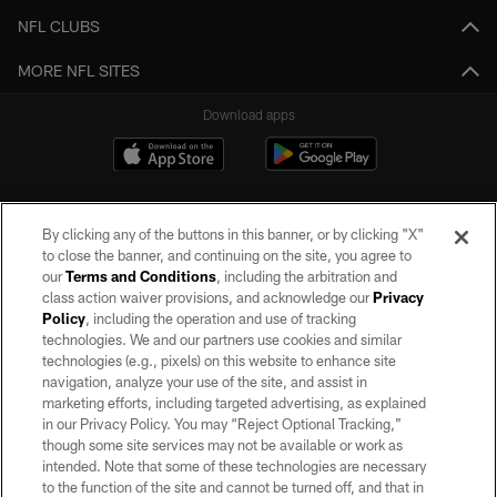
NFL CLUBS
MORE NFL SITES
Download apps
By clicking any of the buttons in this banner, or by clicking "X"
to close the banner, and continuing on the site, you agree to
our
Terms and Conditions
, including the arbitration and
class action waiver provisions, and acknowledge our
Privacy
Policy
, including the operation and use of tracking
©2026 by the Las Vegas Raiders. All rights reserved. No portion of this site
may be reproduced without the express written permission of the Las Vegas
technologies. We and our partners use cookies and similar
Raiders.
technologies (e.g., pixels) on this website to enhance site
navigation, analyze your use of the site, and assist in
PRIVACY POLICY
marketing efforts, including targeted advertising, as explained
in our Privacy Policy. You may “Reject Optional Tracking,”
TERMS OF SERVICE
though some site services may not be available or work as
intended. Note that some of these technologies are necessary
ACCESSIBILITY
to the function of the site and cannot be turned off, and that in