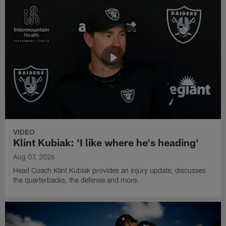
VIDEO
Klint Kubiak: 'I like where he's heading'
Aug 07, 2026
Head Coach Klint Kubiak provides an injury update, discusses
the quarterbacks, the defense and more.