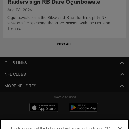
Raiders sign RB Dare Ogunbowale
Aug 06, 2026
Ogunbowale joins the Silver and Black for his eighth NFL
season after spending the 2025 season with the Houston
Texans.
VIEW ALL
CLUB LINKS
NFL CLUBS
MORE NFL SITES
Download apps
By clicking any of the buttons in this banner, or by clicking "X"