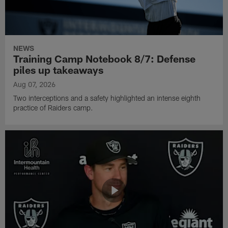
NEWS
Training Camp Notebook 8/7: Defense
piles up takeaways
Aug 07, 2026
Two interceptions and a safety highlighted an intense eighth
practice of Raiders camp.