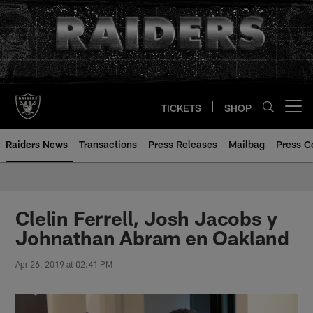
Skip
to
main
content
TICKETS
SHOP
Open menu button
Raiders News
Transactions
Press Releases
Mailbag
Press C
Clelin Ferrell, Josh Jacobs y
Johnathan Abram en Oakland
Apr 26, 2019 at 02:41 PM