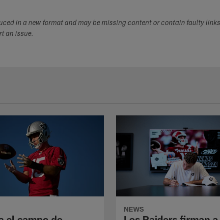
duced in a new format and may be missing content or contain faulty link
ort an issue.
NEWS
a el campo de
Los Raiders firman a