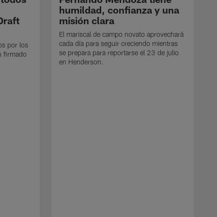
humildad, confianza y una
Draft
misión clara
El mariscal de campo novato aprovechará
cada día para seguir creciendo mientras
os por los
se prepara para reportarse el 23 de julio
n firmado
en Henderson.
E
d
e
p
e