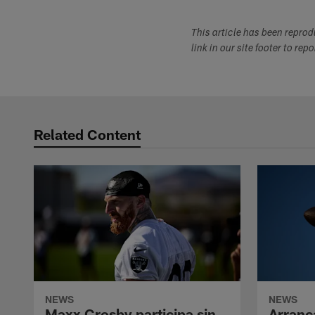
This article has been repro
link in our site footer to rep
Related Content
NEWS
NEWS
Maxx Crosby participa sin
Arranc