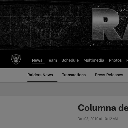
Skip
to
main
content
News
Team
Schedule
Multimedia
Photos
Raiders News
Transactions
Press Releases
Columna de
Dec 03, 2010 at 10:12 AM