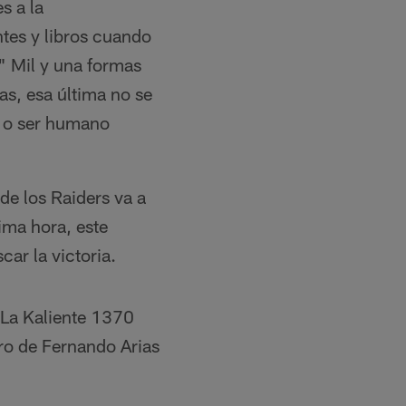
s a la
tes y libros cuando
" Mil y una formas
as, esa última no se
r o ser humano
de los Raiders va a
ima hora, este
ar la victoria.
e La Kaliente 1370
gro de Fernando Arias