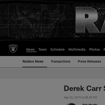
Skip
to
main
content
News
Team
Schedule
Multimedia
Photos
Raiders News
Transactions
Press Releases
Derek Carr 
Sep 20, 2019 at 08:20 PM
Kyle Martin