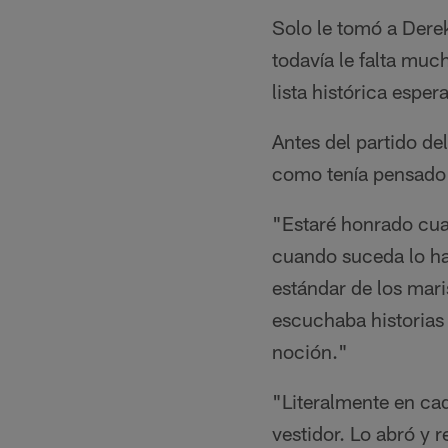
Solo le tomó a Dere
todavía le falta muc
lista histórica esper
Antes del partido de
como tenía pensado 
"Estaré honrado cuan
cuando suceda lo har
estándar de los mari
escuchaba historias 
noción."
"Literalmente en cad
vestidor. Lo abró y r