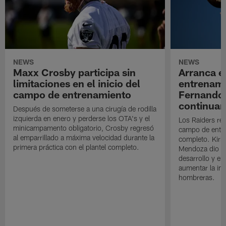
NEWS
NEWS
Maxx Crosby participa sin
Arranca e
limitaciones en el inicio del
entrenami
campo de entrenamiento
Fernando
continuan
Después de someterse a una cirugía de rodilla
izquierda en enero y perderse los OTA's y el
Los Raiders rea
minicampamento obligatorio, Crosby regresó
campo de entre
al emparrillado a máxima velocidad durante la
completo. Kirk 
primera práctica con el plantel completo.
Mendoza dio un
desarrollo y el
aumentar la in
hombreras.