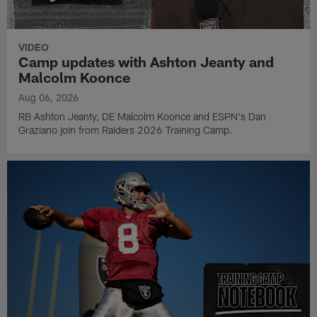
VIDEO
Camp updates with Ashton Jeanty and
Malcolm Koonce
Aug 06, 2026
RB Ashton Jeanty, DE Malcolm Koonce and ESPN's Dan
Graziano join from Raiders 2026 Training Camp.