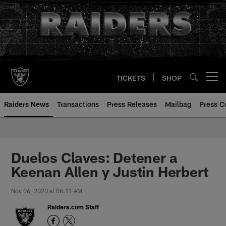
Skip
to
main
content
TICKETS
SHOP
Open menu button
Raiders News
Transactions
Press Releases
Mailbag
Press C
Duelos Claves: Detener a
Keenan Allen y Justin Herbert
Nov 06, 2020 at 06:11 AM
Raiders.com Staff