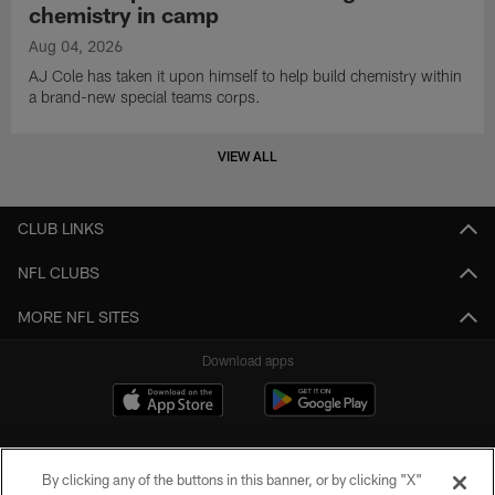
chemistry in camp
Aug 04, 2026
AJ Cole has taken it upon himself to help build chemistry within
a brand-new special teams corps.
VIEW ALL
CLUB LINKS
NFL CLUBS
MORE NFL SITES
Download apps
By clicking any of the buttons in this banner, or by clicking "X"