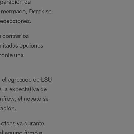
uperación de
es mermado, Derek se
recepciones.
 contrarios
imitadas opciones
ndole una
o, el egresado de LSU
 la expectativa de
nfrow, el novato se
tación.
 ofensiva durante
l equipo firmó a