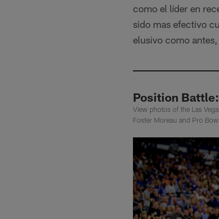
como el líder en rec
sido mas efectivo cu
elusivo como antes, 
Position Battle:
View photos of the Las Vega
Foster Moreau and Pro Bowl