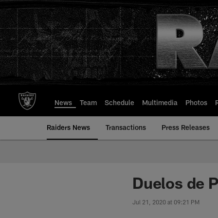
Skip
to
main
content
News
Team
Schedule
Multimedia
Photos
Raiders News
Transactions
Press Releases
Duelos de P
Jul 21, 2020 at 09:21 PM