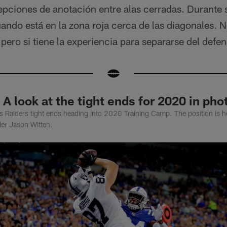
epciones de anotación entre alas cerradas. Durante 
ando está en la zona roja cerca de las diagonales. N
pero si tiene la experiencia para separarse del defen
 A look at the tight ends for 2020 in pho
s Raiders tight ends heading into 2020 Training Camp. The position is h
er Jason Witten.