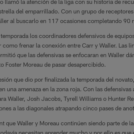
o llamó la atención de la liga con su historia de rec
strella del emparrillado. Con un grupo de receptor
ler al buscarlo en 117 ocasiones completando 90 
temporada los coordinadores defensivos de equipos
 como frenar la conexión entre Carr y Waller. Las l
rmitió que las defensivas se enfocaran en Waller dá
to Foster Moreau de pasar desapercibido.
lesión que dio por finalizada la temporada del novat
en una amenaza en la zona roja. Con las defensivas a
ara Waller, Josh Jacobs, Tyrell Williams o Hunter Re
siones a las diagonales atrapando cinco pases de ano
nt que Waller y Moreau continúen siendo parte de la
odavía necesitan aprender mucho y por ello es que e