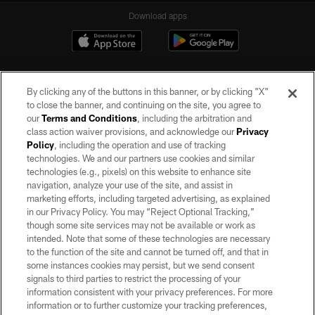
Download apps
By clicking any of the buttons in this banner, or by clicking "X"
to close the banner, and continuing on the site, you agree to
our
Terms and Conditions
, including the arbitration and
class action waiver provisions, and acknowledge our
Privacy
Policy
, including the operation and use of tracking
©2026 by the Las Vegas Raiders. All rights reserved. No portion of this site
may be reproduced without the express written permission of the Las Vegas
technologies. We and our partners use cookies and similar
Raiders.
technologies (e.g., pixels) on this website to enhance site
navigation, analyze your use of the site, and assist in
PRIVACY POLICY
marketing efforts, including targeted advertising, as explained
in our Privacy Policy. You may “Reject Optional Tracking,”
TERMS OF SERVICE
though some site services may not be available or work as
intended. Note that some of these technologies are necessary
ACCESSIBILITY
to the function of the site and cannot be turned off, and that in
AD CHOICES
some instances cookies may persist, but we send consent
signals to third parties to restrict the processing of your
YOUR PRIVACY CHOICES
information consistent with your privacy preferences. For more
information or to further customize your tracking preferences,
COOKIE SETTINGS