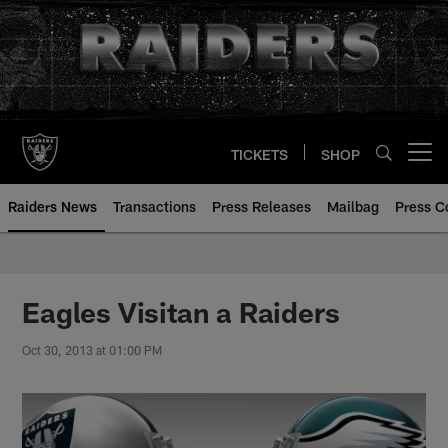
Skip
to
main
content
TICKETS
SHOP
Open menu button
Raiders News
Transactions
Press Releases
Mailbag
Press C
Eagles Visitan a Raiders
Oct 30, 2013 at 01:00 PM