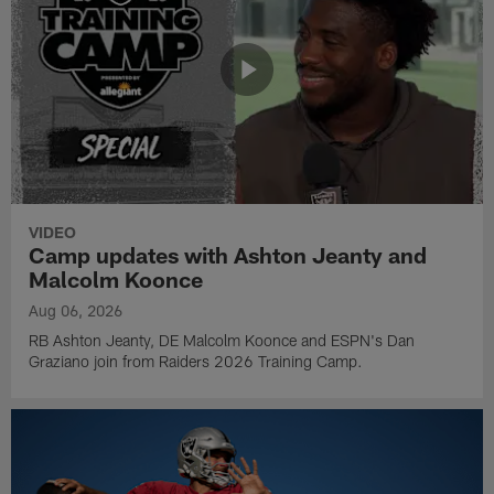
VIDEO
Camp updates with Ashton Jeanty and
Malcolm Koonce
Aug 06, 2026
RB Ashton Jeanty, DE Malcolm Koonce and ESPN's Dan
Graziano join from Raiders 2026 Training Camp.