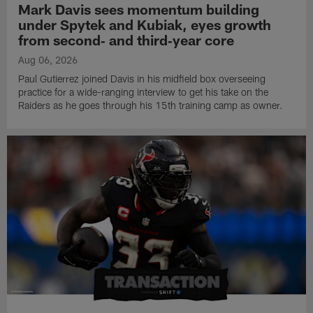
Mark Davis sees momentum building
under Spytek and Kubiak, eyes growth
from second‑ and third‑year core
Aug 06, 2026
Paul Gutierrez joined Davis in his midfield box overseeing
practice for a wide-ranging interview to get his take on the
Raiders as he goes through his 15th training camp as owner.