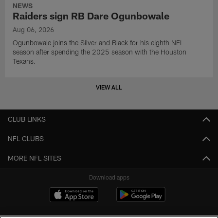
NEWS
Raiders sign RB Dare Ogunbowale
Aug 06, 2026
Ogunbowale joins the Silver and Black for his eighth NFL
season after spending the 2025 season with the Houston
Texans.
VIEW ALL
CLUB LINKS
NFL CLUBS
MORE NFL SITES
Download apps