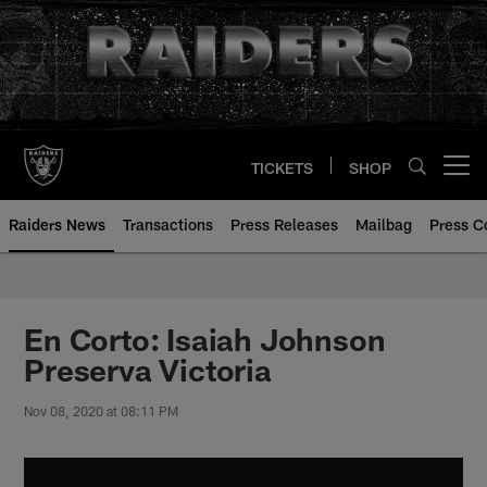
Skip
to
main
content
TICKETS
SHOP
Open menu button
Raiders News
Transactions
Press Releases
Mailbag
Press C
En Corto: Isaiah Johnson
Preserva Victoria
Nov 08, 2020 at 08:11 PM