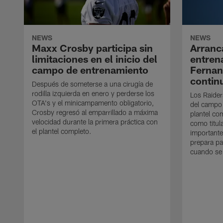
NEWS
NEWS
Maxx Crosby participa sin
Arranc
limitaciones en el inicio del
entren
campo de entrenamiento
Ferna
contin
Después de someterse a una cirugía de
rodilla izquierda en enero y perderse los
Los Raider
OTA's y el minicampamento obligatorio,
del campo
Crosby regresó al emparrillado a máxima
plantel co
velocidad durante la primera práctica con
como titul
el plantel completo.
importante
prepara pa
cuando se