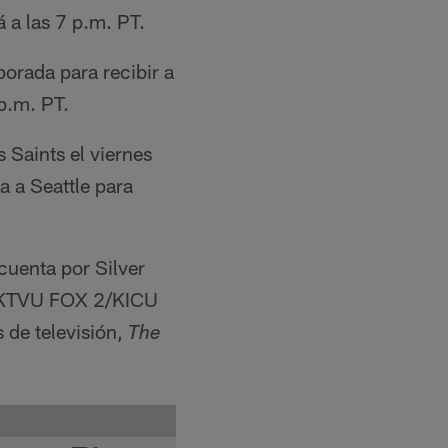
 a las 7 p.m. PT.
porada para recibir a
 p.m. PT.
 Saints el viernes
a a Seattle para
cuenta por Silver
es KTVU FOX 2/KICU
 de televisión,
The