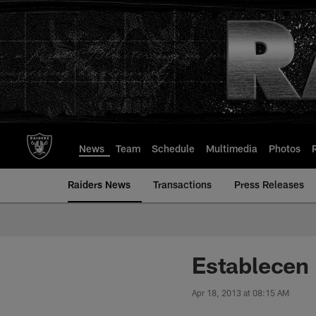
Skip
to
main
content
News
Team
Schedule
Multimedia
Photos
Raiders News
Transactions
Press Releases
Establecen
Apr 18, 2013 at 08:15 AM