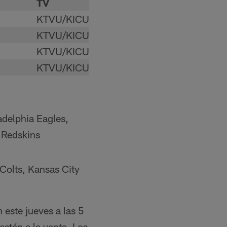
TV
KTVU/KICU
KTVU/KICU
KTVU/KICU
KTVU/KICU
adelphia Eagles,
 Redskins
Colts, Kansas City
 este jueves a las 5
stán a la venta. Los