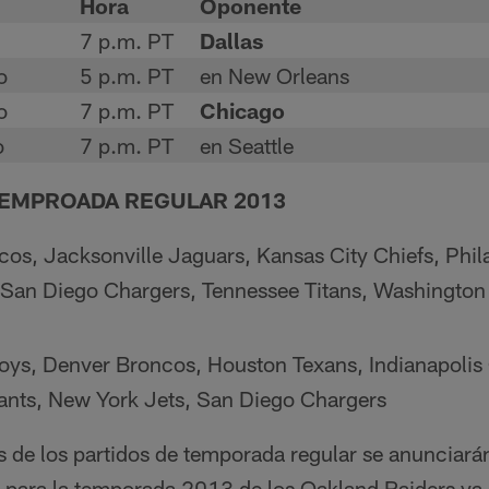
Hora
Oponente
7 p.m. PT
Dallas
o
5 p.m. PT
en New Orleans
o
7 p.m. PT
Chicago
o
7 p.m. PT
en Seattle
EMPROADA REGULAR 2013
os, Jacksonville Jaguars, Kansas City Chiefs, Phil
, San Diego Chargers, Tennessee Titans, Washington
s, Denver Broncos, Houston Texans, Indianapolis 
ants, New York Jets, San Diego Chargers
s de los partidos de temporada regular se anunciarán
 para la temporada 2013 de los Oakland Raiders ya e