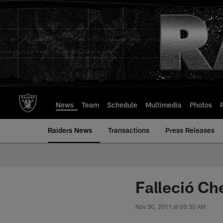
Skip
to
main
content
News
Team
Schedule
Multimedia
Photos
Raiders News
Transactions
Press Releases
Falleció C
Nov 30, 2011 at 03:30 AM