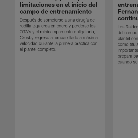
limitaciones en el inicio del
entren
campo de entrenamiento
Ferna
contin
Después de someterse a una cirugía de
rodilla izquierda en enero y perderse los
Los Raider
OTA's y el minicampamento obligatorio,
del campo
Crosby regresó al emparrillado a máxima
plantel co
velocidad durante la primera práctica con
como titul
el plantel completo.
importante
prepara pa
cuando se