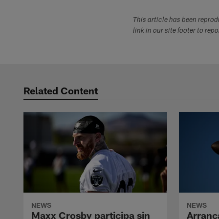
This article has been repro
link in our site footer to rep
Related Content
NEWS
NEWS
Maxx Crosby participa sin
Arranc