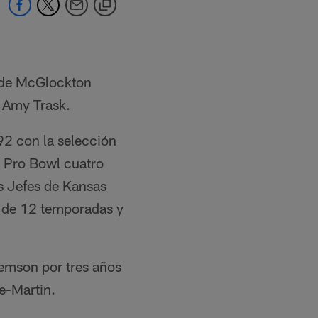
a de McGlockton
, Amy Trask.
92 con la selección
l Pro Bowl cuatro
s Jefes de Kansas
a de 12 temporadas y
lemson por tres años
ee-Martin.