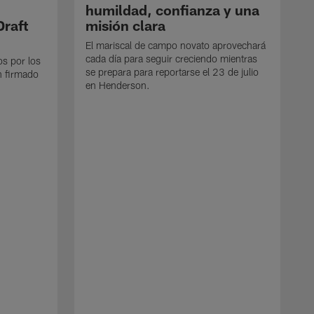
humildad, confianza y una
Draft
misión clara
El mariscal de campo novato aprovechará
cada día para seguir creciendo mientras
os por los
se prepara para reportarse el 23 de julio
n firmado
en Henderson.
E
d
e
p
e