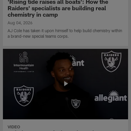
'Rising tide raises all boats': How the
Raiders' specialists are building real
chemistry in camp
Aug 04, 2026
AJ Cole has taken it upon himself to help build chemistry within
a brand-new special teams corps.
VIDEO