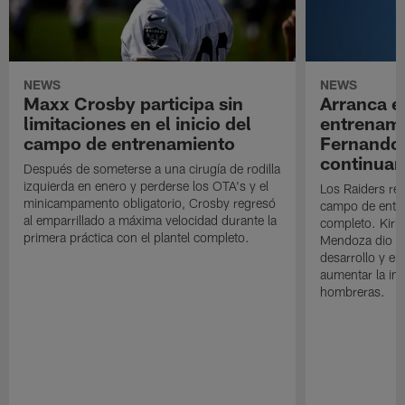
NEWS
NEWS
Maxx Crosby participa sin
Arranca e
limitaciones en el inicio del
entrenami
campo de entrenamiento
Fernando
continuan
Después de someterse a una cirugía de rodilla
izquierda en enero y perderse los OTA's y el
Los Raiders rea
minicampamento obligatorio, Crosby regresó
campo de entre
al emparrillado a máxima velocidad durante la
completo. Kirk 
primera práctica con el plantel completo.
Mendoza dio un
desarrollo y el
aumentar la in
hombreras.