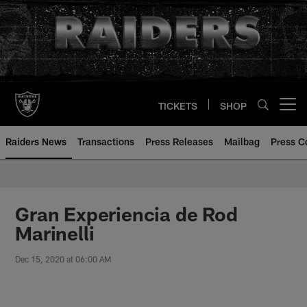
Skip
to
main
content
TICKETS
SHOP
Open menu button
Raiders News
Transactions
Press Releases
Mailbag
Press C
Gran Experiencia de Rod
Marinelli
Dec 15, 2020 at 06:00 AM