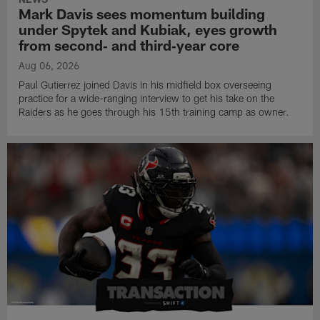
Mark Davis sees momentum building
under Spytek and Kubiak, eyes growth
from second‑ and third‑year core
Aug 06, 2026
Paul Gutierrez joined Davis in his midfield box overseeing
practice for a wide-ranging interview to get his take on the
Raiders as he goes through his 15th training camp as owner.