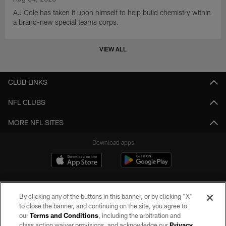
AJ Cole has taken it upon himself to help build chemistry within
a brand-new special teams corps.
VIEW ALL
CLUB LINKS
NFL CLUBS
MORE NFL SITES
Download apps
By clicking any of the buttons in this banner, or by clicking "X"
to close the banner, and continuing on the site, you agree to
our
Terms and Conditions
, including the arbitration and
class action waiver provisions, and acknowledge our
Privacy