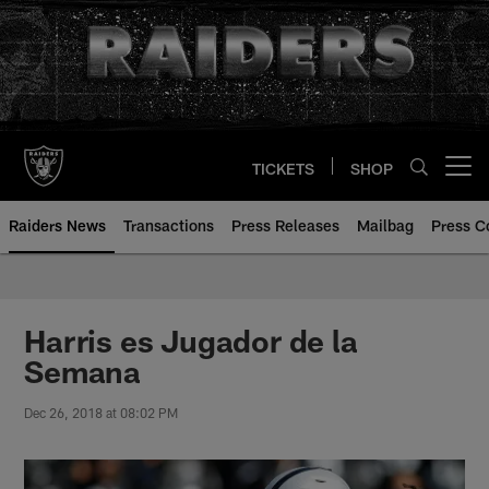
Skip
to
main
content
TICKETS
SHOP
Open menu button
Raiders News
Transactions
Press Releases
Mailbag
Press C
Harris es Jugador de la
Semana
Dec 26, 2018 at 08:02 PM