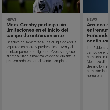
NEWS
NEWS
Maxx Crosby participa sin
Arranca e
limitaciones en el inicio del
entrenami
campo de entrenamiento
Fernando
continuan
Después de someterse a una cirugía de rodilla
izquierda en enero y perderse los OTA's y el
Los Raiders rea
minicampamento obligatorio, Crosby regresó
campo de entre
al emparrillado a máxima velocidad durante la
completo. Kirk 
primera práctica con el plantel completo.
Mendoza dio un
desarrollo y el
aumentar la in
hombreras.