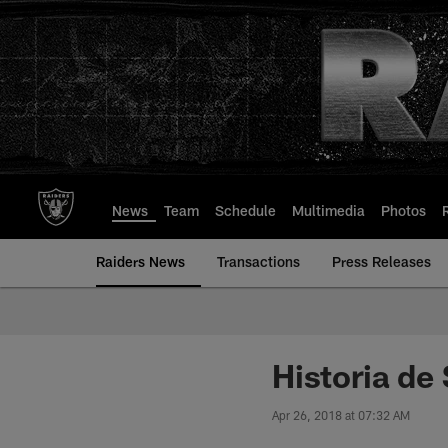
Skip
to
main
content
News
Team
Schedule
Multimedia
Photos
Raiders News
Transactions
Press Releases
Historia de
Apr 26, 2018 at 07:32 AM