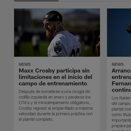
NEWS
NEWS
Maxx Crosby participa sin
Arranc
limitaciones en el inicio del
entren
campo de entrenamiento
Ferna
contin
Después de someterse a una cirugía de
rodilla izquierda en enero y perderse los
Los Raider
OTA's y el minicampamento obligatorio,
del campo
Crosby regresó al emparrillado a máxima
plantel co
velocidad durante la primera práctica con
como titul
el plantel completo.
importante
prepara pa