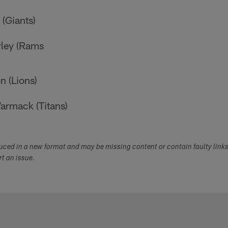
(Giants)
ley (Rams
n (Lions)
rmack (Titans)
duced in a new format and may be missing content or contain faulty link
ort an issue.