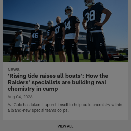
NEWS
'Rising tide raises all boats': How the
Raiders' specialists are building real
chemistry in camp
Aug 04, 2026
AJ Cole has taken it upon himself to help build chemistry within
a brand-new special teams corps.
VIEW ALL