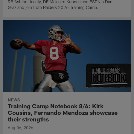
RB Ashton Jeanty, DE Malcolm Koonce and ESPN's Dan
Graziano join from Raiders 2026 Training Camp.
NEWS
Training Camp Notebook 8/6: Kirk
Cousins, Fernando Mendoza showcase
their strengths
Aug 06, 2026