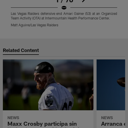
Las Vegas Raiders defensive end Amari Gainer (53) at an Organized
L
Team Activity (OTA) at Intermountain Health Performance Center.
A
Matt Aguirre/Las Vegas Raiders
M
Pause
Play
Related Content
NEWS
NEWS
Maxx Crosby participa sin
Arranca e