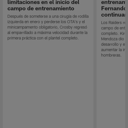
limitaciones en el inicio del
entrenami
campo de entrenamiento
Fernando
continuan
Después de someterse a una cirugía de rodilla
izquierda en enero y perderse los OTA's y el
Los Raiders rea
minicampamento obligatorio, Crosby regresó
campo de entre
al emparrillado a máxima velocidad durante la
completo. Kirk 
primera práctica con el plantel completo.
Mendoza dio un
desarrollo y el
aumentar la in
hombreras.