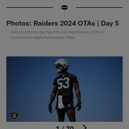
Photos: Raiders 2024 OTAs | Day 5
View photos from day five of the Las Vegas Raiders' OTAs at
Intermountain Health Performance Center.
1 / 70