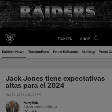
Skip
to
main
content
TICKETS
SHOP
Open menu button
Raiders News
Transactions
Press Releases
Mailbag
Press C
Jack Jones tiene expectativas
altas para el 2024
May 30, 2024 at 02:01 PM
Harry Ruiz
Raiders.com Contributor