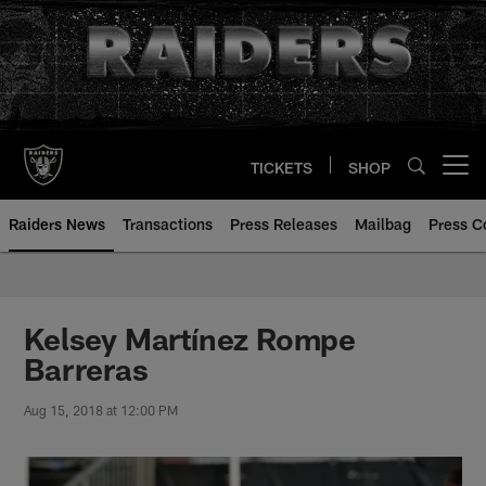
Skip
to
main
content
TICKETS
SHOP
Open menu button
Raiders News
Transactions
Press Releases
Mailbag
Press C
Kelsey Martínez Rompe
Barreras
Aug 15, 2018 at 12:00 PM