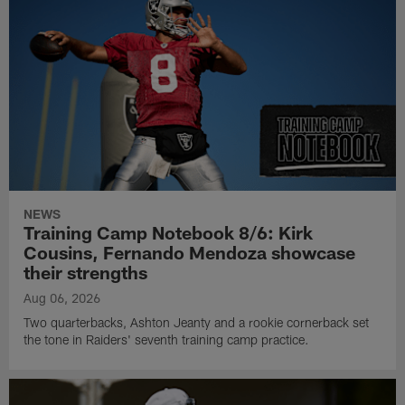
NEWS
Training Camp Notebook 8/6: Kirk
Cousins, Fernando Mendoza showcase
their strengths
Aug 06, 2026
Two quarterbacks, Ashton Jeanty and a rookie cornerback set
the tone in Raiders' seventh training camp practice.