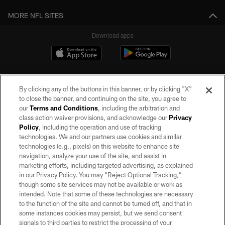
MORE NFL SITES
Download apps
By clicking any of the buttons in this banner, or by clicking "X"
to close the banner, and continuing on the site, you agree to
our
Terms and Conditions
, including the arbitration and
class action waiver provisions, and acknowledge our
Privacy
Policy
, including the operation and use of tracking
©2026 by the Las Vegas Raiders. All rights reserved. No portion of this site
may be reproduced without the express written permission of the Las Vegas
technologies. We and our partners use cookies and similar
Raiders.
technologies (e.g., pixels) on this website to enhance site
navigation, analyze your use of the site, and assist in
PRIVACY POLICY
marketing efforts, including targeted advertising, as explained
in our Privacy Policy. You may “Reject Optional Tracking,”
TERMS OF SERVICE
though some site services may not be available or work as
intended. Note that some of these technologies are necessary
ACCESSIBILITY
to the function of the site and cannot be turned off, and that in
AD CHOICES
some instances cookies may persist, but we send consent
signals to third parties to restrict the processing of your