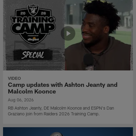
VIDEO
Camp updates with Ashton Jeanty and
Malcolm Koonce
Aug 06, 2026
RB Ashton Jeanty, DE Malcolm Koonce and ESPN's Dan
Graziano join from Raiders 2026 Training Camp.