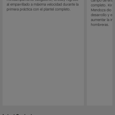
campo de entre
al emparrillado a máxima velocidad durante la
completo. Kirk 
primera práctica con el plantel completo.
Mendoza dio un
desarrollo y el
aumentar la in
hombreras.
Pause
Play