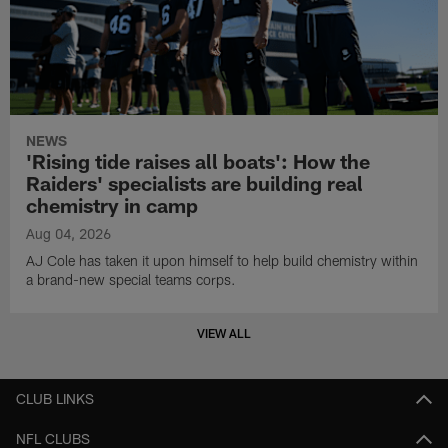
NEWS
'Rising tide raises all boats': How the
Raiders' specialists are building real
chemistry in camp
Aug 04, 2026
AJ Cole has taken it upon himself to help build chemistry within
a brand-new special teams corps.
VIEW ALL
CLUB LINKS
NFL CLUBS