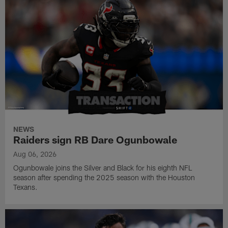
NEWS
Raiders sign RB Dare Ogunbowale
Aug 06, 2026
Ogunbowale joins the Silver and Black for his eighth NFL
season after spending the 2025 season with the Houston
Texans.