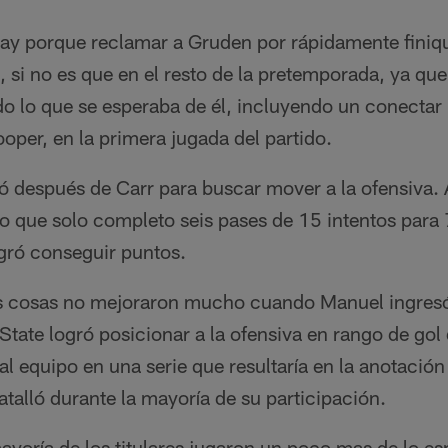
hay porque reclamar a Gruden por rápidamente finiqui
o, si no es que en el resto de la pretemporada, ya q
do lo que se esperaba de él, incluyendo un conectar
per, en la primera jugada del partido.
 después de Carr para buscar mover a la ofensiva.
to que solo completo seis pases de 15 intentos para
ogró conseguir puntos.
s cosas no mejoraron mucho cuando Manuel ingresó 
State logró posicionar a la ofensiva en rango de go
l equipo en una serie que resultaría en la anotación 
alló durante la mayoría de su participación.
mayoría de los titulares jugaron un poco mas de lo e