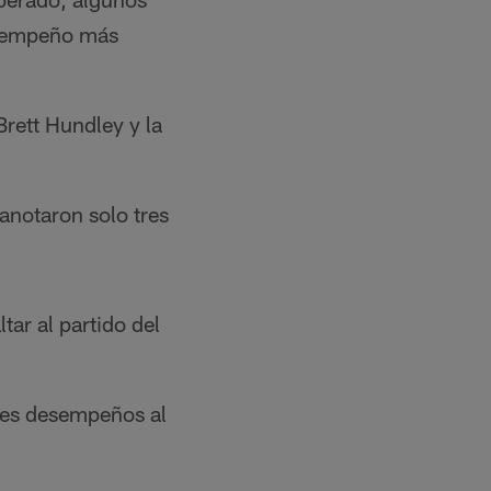
desempeño más
Brett Hundley y la
anotaron solo tres
tar al partido del
res desempeños al