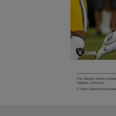
The Oakland Raiders prese
Oakland, California.
D. Ross Cameron/Associate
Pause
Play