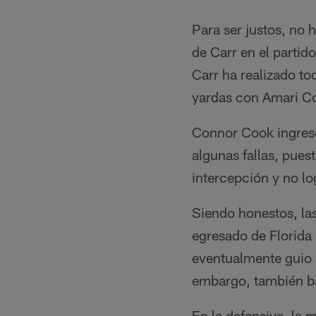
Para ser justos, no 
de Carr en el partid
Carr ha realizado to
yardas con Amari Coo
Connor Cook ingresó
algunas fallas, pues
intercepción y no l
Siendo honestos, la
egresado de Florida 
eventualmente guio a
embargo, también bat
En la defensiva, la 