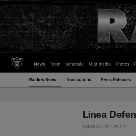
Skip
to
main
content
News
Team
Schedule
Multimedia
Photos
Raiders News
Transactions
Press Releases
Línea Defen
Aug 24, 2018 at 11:45 PM