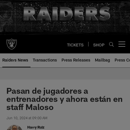
Skip
to
main
content
TICKETS
SHOP
Open menu button
Raiders News
Transactions
Press Releases
Mailbag
Press C
Pasan de jugadores a
entrenadores y ahora están en
staff Maloso
Jun 10, 2024 at 09:00 AM
Harry Ruiz