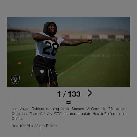
1 / 133
Las Vegas Raiders running back Sincere McCormick (28) at an
L
Organized Team Activity (OTA) at Intermountain Health Performance
T
Center.
M
Nora Kent/Las Vegas Raiders
Pause
Play