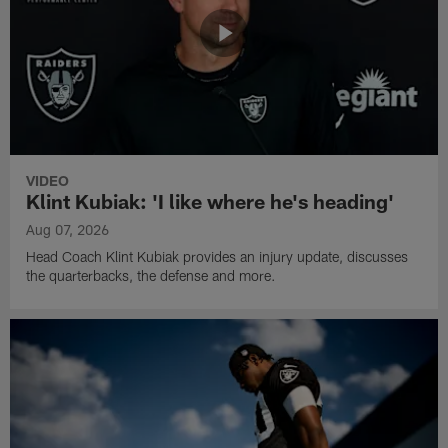
VIDEO
Klint Kubiak: 'I like where he's heading'
Aug 07, 2026
Head Coach Klint Kubiak provides an injury update, discusses
the quarterbacks, the defense and more.