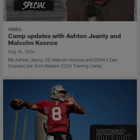
VIDEO
Camp updates with Ashton Jeanty and
Malcolm Koonce
Aug 06, 2026
RB Ashton Jeanty, DE Malcolm Koonce and ESPN's Dan
Graziano join from Raiders 2026 Training Camp.