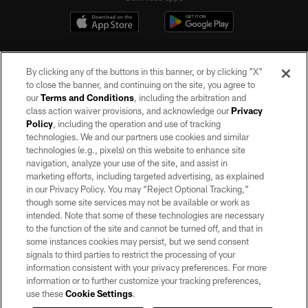
By clicking any of the buttons in this banner, or by clicking "X"
to close the banner, and continuing on the site, you agree to
our
Terms and Conditions
, including the arbitration and
class action waiver provisions, and acknowledge our
Privacy
Policy
, including the operation and use of tracking
©2026 by the Las Vegas Raiders. All rights reserved. No portion of this site
may be reproduced without the express written permission of the Las Vegas
technologies. We and our partners use cookies and similar
Raiders.
technologies (e.g., pixels) on this website to enhance site
navigation, analyze your use of the site, and assist in
PRIVACY POLICY
marketing efforts, including targeted advertising, as explained
in our Privacy Policy. You may “Reject Optional Tracking,”
TERMS OF SERVICE
though some site services may not be available or work as
intended. Note that some of these technologies are necessary
ACCESSIBILITY
to the function of the site and cannot be turned off, and that in
AD CHOICES
some instances cookies may persist, but we send consent
signals to third parties to restrict the processing of your
YOUR PRIVACY CHOICES
information consistent with your privacy preferences. For more
information or to further customize your tracking preferences,
COOKIE SETTINGS
use these
Cookie Settings
.
PREFERENCE CENTER