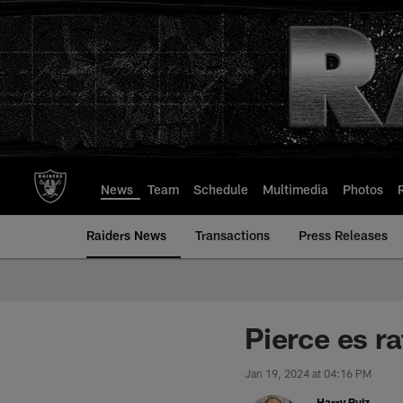
Skip
to
main
content
News
Team
Schedule
Multimedia
Photos
Raiders News
Transactions
Press Releases
Pierce es r
Jan 19, 2024 at 04:16 PM
Harry Ruiz