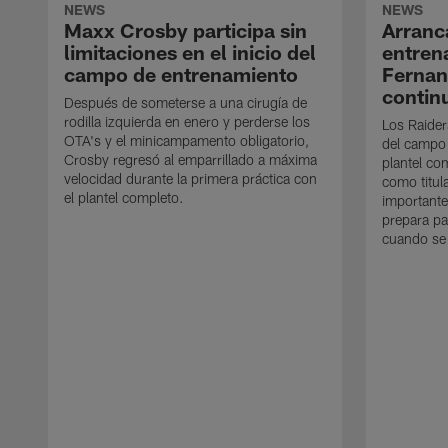
NEWS
NEWS
Maxx Crosby participa sin
Arranc
limitaciones en el inicio del
entren
campo de entrenamiento
Ferna
contin
Después de someterse a una cirugía de
rodilla izquierda en enero y perderse los
Los Raider
OTA's y el minicampamento obligatorio,
del campo
Crosby regresó al emparrillado a máxima
plantel co
velocidad durante la primera práctica con
como titul
el plantel completo.
importante
prepara pa
cuando se