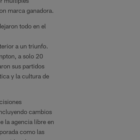
r múltiples
 con marca ganadora.
dejaron todo en el
rior a un triunfo.
mpton, a solo 20
aron sus partidos
ica y la cultura de
cisiones
 incluyendo cambios
e la agencia libre en
emporada como las