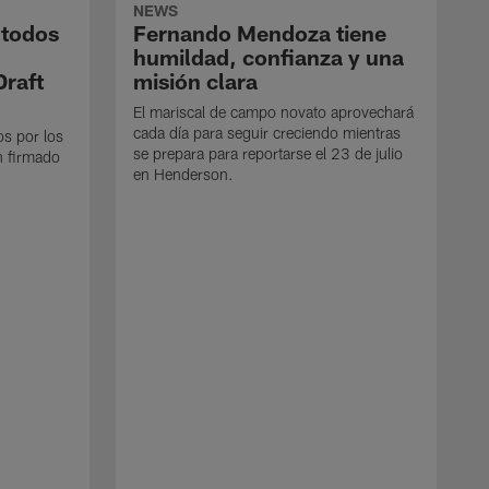
NEWS
 todos
Fernando Mendoza tiene
humildad, confianza y una
Draft
misión clara
El mariscal de campo novato aprovechará
cada día para seguir creciendo mientras
os por los
se prepara para reportarse el 23 de julio
n firmado
en Henderson.
E
d
e