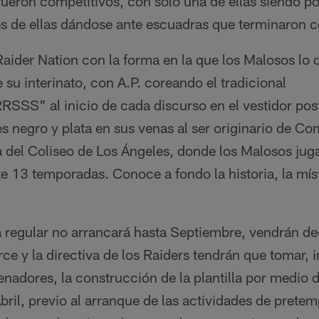
fueron competitivos, con solo una de ellas siendo po
es de ellas dándose ante escuadras que terminaron
Raider Nation con la forma en la que los Malosos lo 
 su interinato, con A.P. coreando el tradicional
SS" al inicio de cada discurso en el vestidor poste
s negro y plata en sus venas al ser originario de Co
a del Coliseo de Los Ángeles, donde los Malosos jug
 13 temporadas. Conoce a fondo la historia, la míst
a regular no arrancará hasta Septiembre, vendrán de
ce y la directiva de los Raiders tendrán que tomar,
enadores, la construcción de la plantilla por medio d
Abril, previo al arranque de las actividades de pret