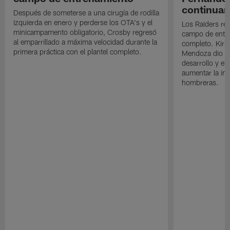
continuan
Después de someterse a una cirugía de rodilla
izquierda en enero y perderse los OTA's y el
Los Raiders rea
minicampamento obligatorio, Crosby regresó
campo de entre
al emparrillado a máxima velocidad durante la
completo. Kirk 
primera práctica con el plantel completo.
Mendoza dio un
desarrollo y el
aumentar la in
hombreras.