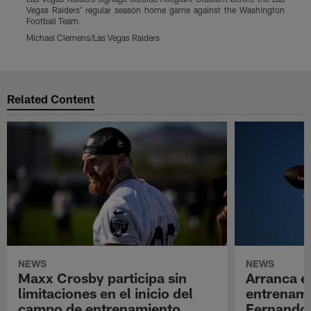
Vegas Raiders' regular season home game against the Washington
a
Football Team.
F
Michael Clemens/Las Vegas Raiders
M
Pause
Play
Related Content
NEWS
NEWS
Maxx Crosby participa sin
Arranca e
limitaciones en el inicio del
entrenami
campo de entrenamiento
Fernando