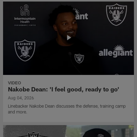
VIDEO
Nakobe Dean: 'I feel good, ready to go'
Aug 04, 2026
Linebacker Nakobe Dean discusses the defense, training camp
and more.