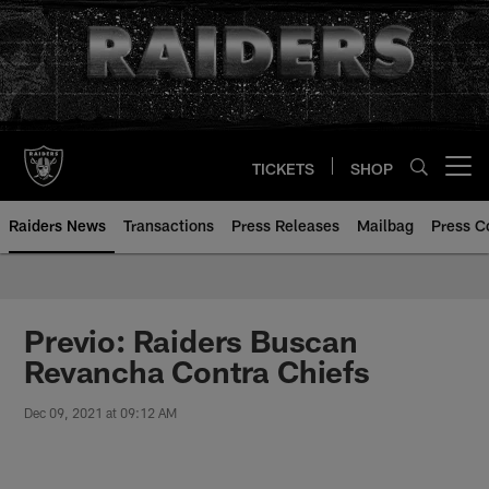
Skip
to
main
content
TICKETS
SHOP
Open menu button
Raiders News
Transactions
Press Releases
Mailbag
Press C
Previo: Raiders Buscan
Revancha Contra Chiefs
Dec 09, 2021 at 09:12 AM