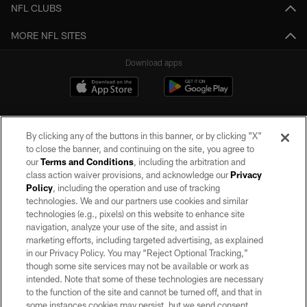
NFL CLUBS
MORE NFL SITES
Download apps
By clicking any of the buttons in this banner, or by clicking "X"
to close the banner, and continuing on the site, you agree to
our
Terms and Conditions
, including the arbitration and
class action waiver provisions, and acknowledge our
Privacy
Policy
, including the operation and use of tracking
©2026 by the Las Vegas Raiders. All rights reserved. No portion of this site
may be reproduced without the express written permission of the Las Vegas
technologies. We and our partners use cookies and similar
Raiders.
technologies (e.g., pixels) on this website to enhance site
navigation, analyze your use of the site, and assist in
PRIVACY POLICY
marketing efforts, including targeted advertising, as explained
in our Privacy Policy. You may “Reject Optional Tracking,”
TERMS OF SERVICE
though some site services may not be available or work as
intended. Note that some of these technologies are necessary
ACCESSIBILITY
to the function of the site and cannot be turned off, and that in
AD CHOICES
some instances cookies may persist, but we send consent