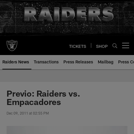
Skip
to
main
content
TICKETS
SHOP
Open menu button
Raiders News
Transactions
Press Releases
Mailbag
Press C
Previo: Raiders vs.
Empacadores
Dec 09, 2011 at 02:55 PM