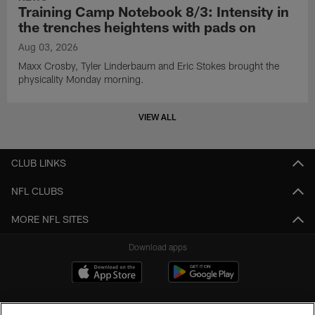
Training Camp Notebook 8/3: Intensity in
the trenches heightens with pads on
Aug 03, 2026
Maxx Crosby, Tyler Linderbaum and Eric Stokes brought the
physicality Monday morning.
VIEW ALL
CLUB LINKS
NFL CLUBS
MORE NFL SITES
Download apps