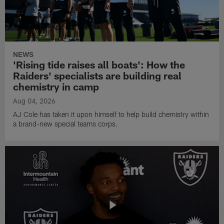
NEWS
'Rising tide raises all boats': How the
Raiders' specialists are building real
chemistry in camp
Aug 04, 2026
AJ Cole has taken it upon himself to help build chemistry within
a brand-new special teams corps.