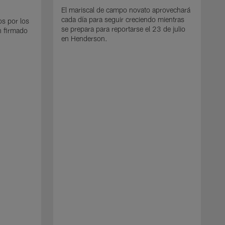
El mariscal de campo novato aprovechará
cada día para seguir creciendo mientras
os por los
se prepara para reportarse el 23 de julio
n firmado
en Henderson.
E
d
e
p
e