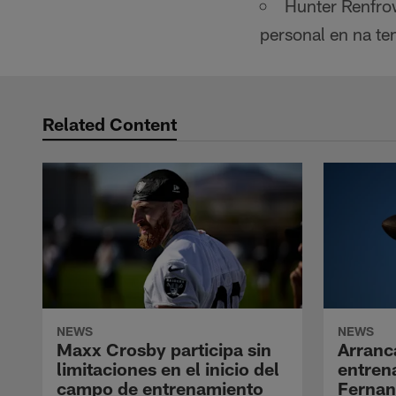
Hunter Renfro
personal en na te
Related Content
NEWS
NEWS
Maxx Crosby participa sin
Arranc
limitaciones en el inicio del
entren
campo de entrenamiento
Ferna