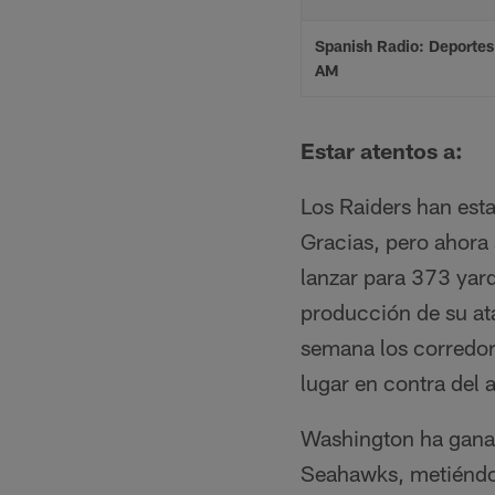
Spanish Radio: Deporte
AM
Estar atentos a:
Los Raiders han est
Gracias, pero ahora 
lanzar para 373 yard
producción de su ata
semana los corredore
lugar en contra del 
Washington ha ganad
Seahawks, metiéndos