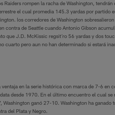
os Raiders rompen la racha de Washington, tendrán 
errestre el cual promedia 145.3 yardas por partido en
ngton. los corredores de Washington sobresalieron e
en contra de Seattle cuando Antonio Gibson acumu
anto que J.D. McKissic regsit´ro 56 yardas y dos to
imo cuarto pero aun no han determinado si estará ina
a ventaja en la serie histórica con marca de 7-6 en c
data desde 1970. En el último encuentro el cual se r
, Washington ganó 27-10. Washington ha ganado tr
tra del Plata y Negro.