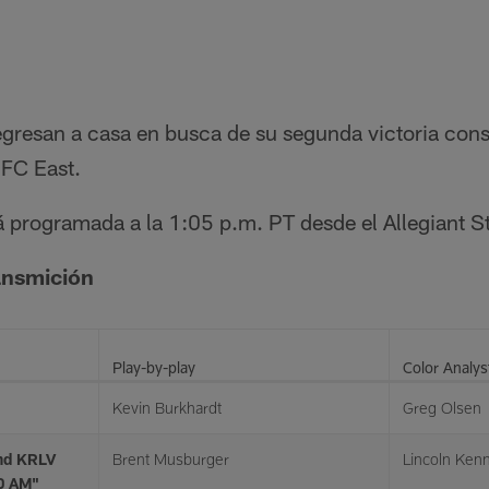
egresan a casa en busca de su segunda victoria cons
NFC East.
tá programada a la 1:05 p.m. PT desde el Allegiant 
ansmición
Play-by-play
Color Analys
Kevin Burkhardt
Greg Olsen
nd KRLV
Brent Musburger
Lincoln Ken
20 AM"