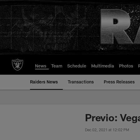
Skip
to
main
content
News
Team
Schedule
Multimedia
Photos
Raiders News
Transactions
Press Releases
Previo: Veg
Dec 02, 2021 at 12:02 PM