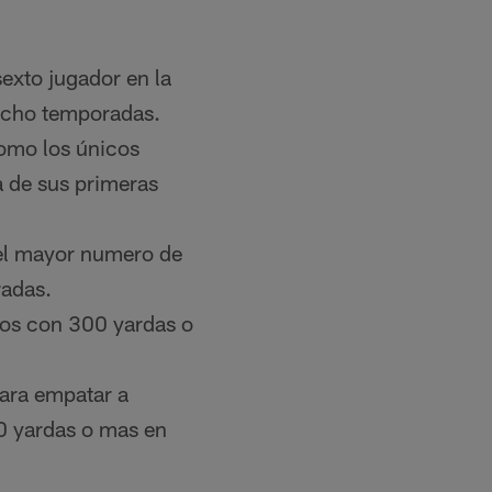
exto jugador en la
 ocho temporadas.
omo los únicos
a de sus primeras
 el mayor numero de
radas.
dos con 300 yardas o
para empatar a
0 yardas o mas en