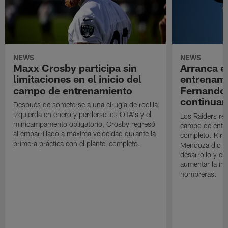
NEWS
NEWS
Maxx Crosby participa sin
Arranca e
limitaciones en el inicio del
entrenami
campo de entrenamiento
Fernando
continuan
Después de someterse a una cirugía de rodilla
izquierda en enero y perderse los OTA's y el
Los Raiders rea
minicampamento obligatorio, Crosby regresó
campo de entre
al emparrillado a máxima velocidad durante la
completo. Kirk 
primera práctica con el plantel completo.
Mendoza dio un
desarrollo y el
aumentar la in
hombreras.