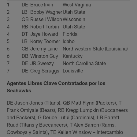
1
DE
Bruce Irvin
West Virginia
2
LB
Bobby Wagner
Utah State
3
QB
Russell Wilson
Wisconsin
4
RB
Robert Turbin
Utah State
4
DT
Jaye Howard
Florida
5
LB
Korey Toomer
Idaho
6
CB
Jeremy Lane
Northwestern State (Louisiana)
6
DB
Winston Guy
Kentucky
7
DE
JR Sweezy
North Carolina State
7
DE
Greg Scruggs
Louisville
Agentes Libres Clave Contratados por los
Seahawks
DE Jason Jones (Titans), QB Matt Flynn (Packers), T
Frank Omiyale (Bears), RB Kregg Lumpkin (Buccaneers
and Packers), G Deuce Lutui (Cardinals), LB Barrett
Ruud (Titans y Buccaneers), T Alex Barron (Rams,
Cowboys y Saints), TE Kellen Winslow – intercambio