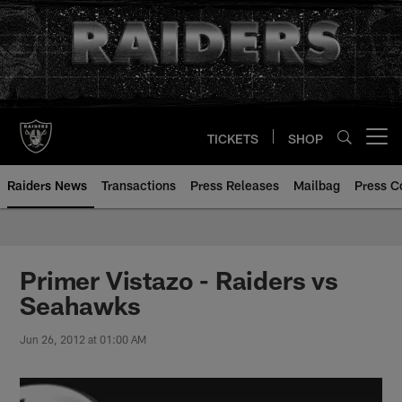
Skip
to
main
content
TICKETS
SHOP
Open menu button
Raiders News
Transactions
Press Releases
Mailbag
Press C
Primer Vistazo - Raiders vs
Seahawks
Jun 26, 2012 at 01:00 AM