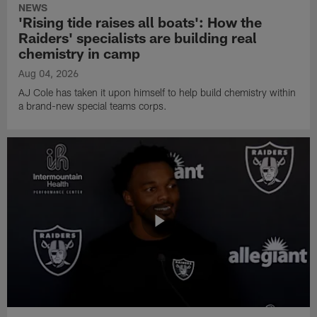
NEWS
'Rising tide raises all boats': How the
Raiders' specialists are building real
chemistry in camp
Aug 04, 2026
AJ Cole has taken it upon himself to help build chemistry within
a brand-new special teams corps.