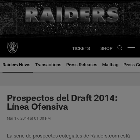
Skip
to
main
content
TICKETS
SHOP
Open menu button
Raiders News
Transactions
Press Releases
Mailbag
Press C
Prospectos del Draft 2014:
Línea Ofensiva
Mar 17, 2014 at 01:00 PM
La serie de prospectos colegiales de Raiders.com está