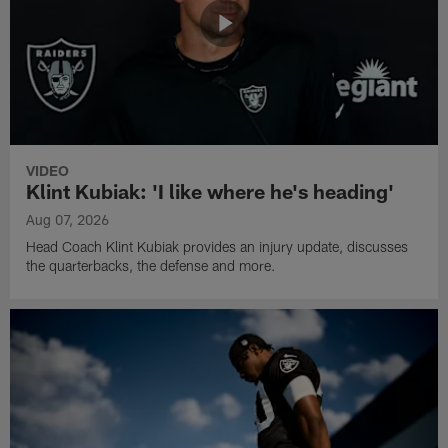
VIDEO
Klint Kubiak: 'I like where he's heading'
Aug 07, 2026
Head Coach Klint Kubiak provides an injury update, discusses
the quarterbacks, the defense and more.