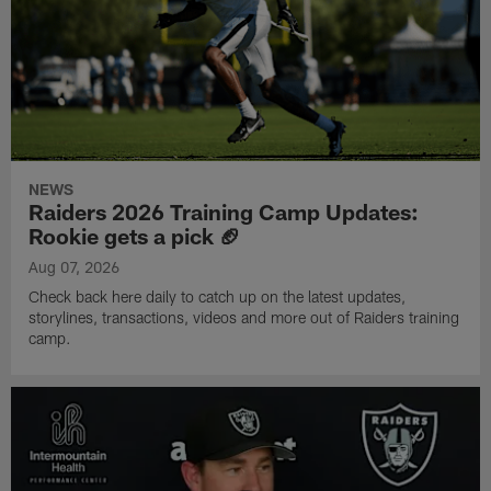
NEWS
Raiders 2026 Training Camp Updates:
Rookie gets a pick 🏈
Aug 07, 2026
Check back here daily to catch up on the latest updates,
storylines, transactions, videos and more out of Raiders training
camp.