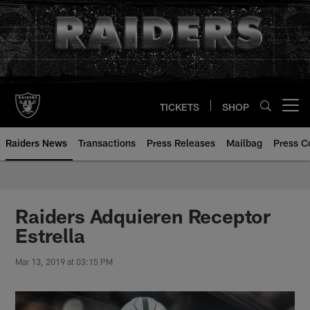
Skip
to
main
content
TICKETS
SHOP
Open menu button
Raiders News
Transactions
Press Releases
Mailbag
Press C
Raiders Adquieren Receptor
Estrella
Mar 13, 2019 at 03:15 PM