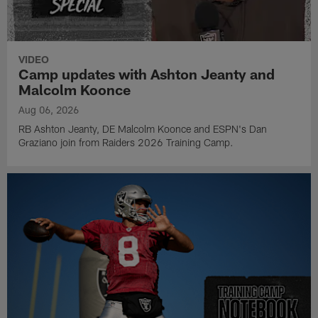
VIDEO
Camp updates with Ashton Jeanty and
Malcolm Koonce
Aug 06, 2026
RB Ashton Jeanty, DE Malcolm Koonce and ESPN's Dan
Graziano join from Raiders 2026 Training Camp.