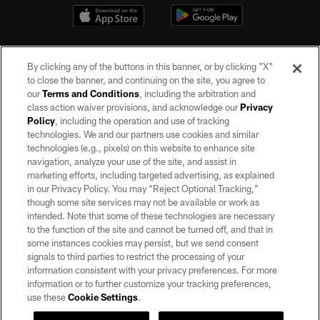
By clicking any of the buttons in this banner, or by clicking "X"
to close the banner, and continuing on the site, you agree to
our
Terms and Conditions
, including the arbitration and
class action waiver provisions, and acknowledge our
Privacy
Policy
, including the operation and use of tracking
©2026 by the Las Vegas Raiders. All rights reserved. No portion of this site
may be reproduced without the express written permission of the Las Vegas
technologies. We and our partners use cookies and similar
Raiders.
technologies (e.g., pixels) on this website to enhance site
navigation, analyze your use of the site, and assist in
PRIVACY POLICY
marketing efforts, including targeted advertising, as explained
in our Privacy Policy. You may “Reject Optional Tracking,”
TERMS OF SERVICE
though some site services may not be available or work as
intended. Note that some of these technologies are necessary
ACCESSIBILITY
to the function of the site and cannot be turned off, and that in
AD CHOICES
some instances cookies may persist, but we send consent
signals to third parties to restrict the processing of your
YOUR PRIVACY CHOICES
information consistent with your privacy preferences. For more
information or to further customize your tracking preferences,
COOKIE SETTINGS
use these
Cookie Settings
.
PREFERENCE CENTER