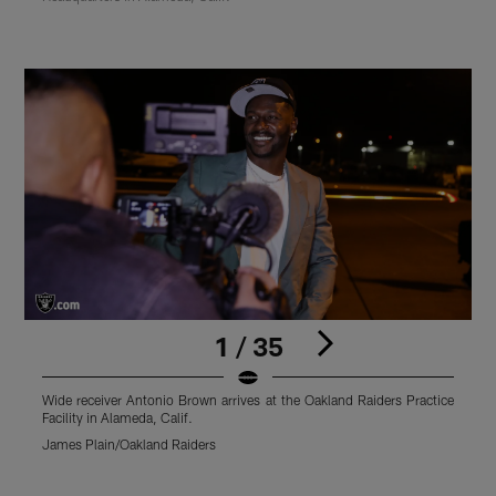
1 / 35
Wide receiver Antonio Brown arrives at the Oakland Raiders Practice
W
Facility in Alameda, Calif.
F
James Plain/Oakland Raiders
J
Pause
Play