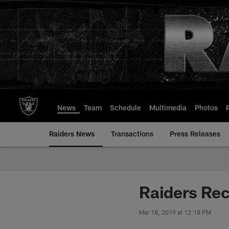
Skip
to
main
content
News
Team
Schedule
Multimedia
Photos
Raiders News
Transactions
Press Releases
Raiders Rec
Mar 18, 2019 at 12:18 PM