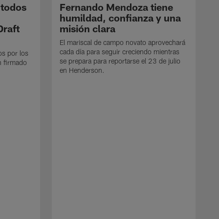
 todos
Fernando Mendoza tiene
humildad, confianza y una
Draft
misión clara
El mariscal de campo novato aprovechará
cada día para seguir creciendo mientras
os por los
se prepara para reportarse el 23 de julio
n firmado
en Henderson.
E
d
e
p