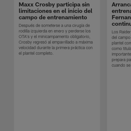
Maxx Crosby participa sin
Arranc
limitaciones en el inicio del
entren
campo de entrenamiento
Ferna
contin
Después de someterse a una cirugía de
rodilla izquierda en enero y perderse los
Los Raider
OTA's y el minicampamento obligatorio,
del campo
Crosby regresó al emparrillado a máxima
plantel co
velocidad durante la primera práctica con
como titul
el plantel completo.
importante
prepara pa
cuando se