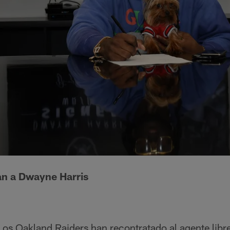
an a Dwayne Harris
Los Oakland Raiders han recontratado al agente libre