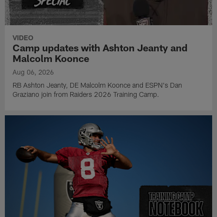
VIDEO
Camp updates with Ashton Jeanty and
Malcolm Koonce
Aug 06, 2026
RB Ashton Jeanty, DE Malcolm Koonce and ESPN's Dan
Graziano join from Raiders 2026 Training Camp.