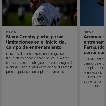
NEWS
NEWS
Maxx Crosby participa sin
Arranca e
limitaciones en el inicio del
entrenami
campo de entrenamiento
Fernando
continuan
Después de someterse a una cirugía de rodilla
izquierda en enero y perderse los OTA's y el
Los Raiders rea
minicampamento obligatorio, Crosby regresó
campo de entre
al emparrillado a máxima velocidad durante la
completo. Kirk 
primera práctica con el plantel completo.
Mendoza dio un
desarrollo y el
aumentar la in
hombreras.