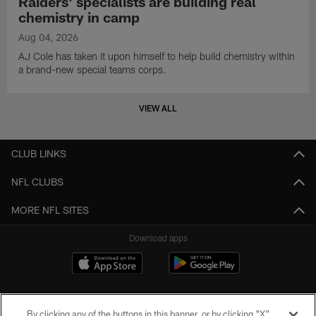
Raiders' specialists are building real
chemistry in camp
Aug 04, 2026
AJ Cole has taken it upon himself to help build chemistry within
a brand-new special teams corps.
VIEW ALL
CLUB LINKS
NFL CLUBS
MORE NFL SITES
Download apps
By clicking any of the buttons in this banner, or by clicking "X"