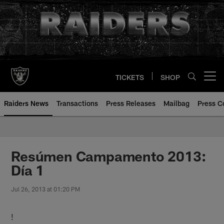
Skip
to
main
content
TICKETS
SHOP
Open menu button
Raiders News
Transactions
Press Releases
Mailbag
Press C
Resúmen Campamento 2013:
Día 1
Jul 26, 2013 at 01:20 PM
!