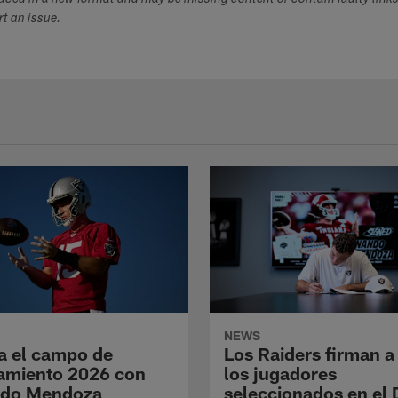
duced in a new format and may be missing content or contain faulty link
ort an issue.
NEWS
a el campo de
Los Raiders firman a
amiento 2026 con
los jugadores
ndo Mendoza
seleccionados en el 