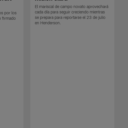
El mariscal de campo novato aprovechará
cada día para seguir creciendo mientras
os por los
se prepara para reportarse el 23 de julio
n firmado
en Henderson.
E
d
e
p
e