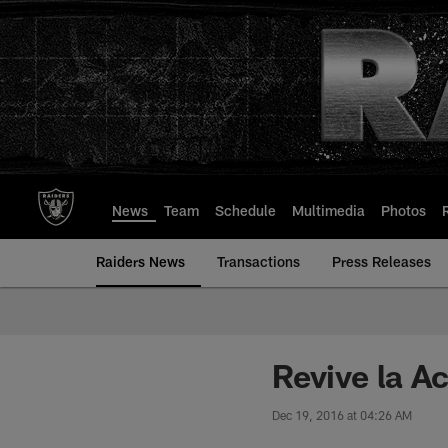
Skip
to
main
content
News
Team
Schedule
Multimedia
Photos
Raiders News
Transactions
Press Releases
Revive la A
Dec 19, 2016 at 04:26 AM