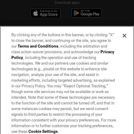
Download apps
By clicking any of the buttons in this banner, or by clicking "X"
to close the banner, and continuing on the site, you agree to
our
Terms and Conditions
, including the arbitration and
class action waiver provisions, and acknowledge our
Privacy
Policy
, including the operation and use of tracking
©2026 by the Las Vegas Raiders. All rights reserved. No portion of this site
may be reproduced without the express written permission of the Las Vegas
technologies. We and our partners use cookies and similar
Raiders.
technologies (e.g., pixels) on this website to enhance site
navigation, analyze your use of the site, and assist in
PRIVACY POLICY
marketing efforts, including targeted advertising, as explained
in our Privacy Policy. You may “Reject Optional Tracking,”
TERMS OF SERVICE
though some site services may not be available or work as
intended. Note that some of these technologies are necessary
ACCESSIBILITY
to the function of the site and cannot be turned off, and that in
AD CHOICES
some instances cookies may persist, but we send consent
signals to third parties to restrict the processing of your
YOUR PRIVACY CHOICES
information consistent with your privacy preferences. For more
information or to further customize your tracking preferences,
COOKIE SETTINGS
use these
Cookie Settings
.