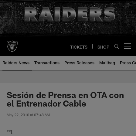
Skip
to
main
content
TICKETS
SHOP
Open menu button
Raiders News
Transactions
Press Releases
Mailbag
Press C
Sesión de Prensa en OTA con
el Entrenador Cable
May 22, 2010 at 07:48 AM
**[