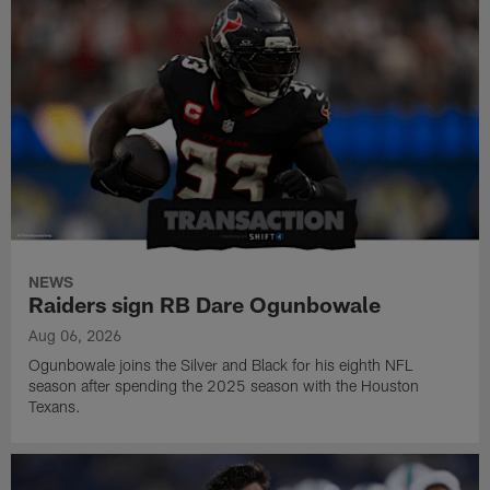
NEWS
Raiders sign RB Dare Ogunbowale
Aug 06, 2026
Ogunbowale joins the Silver and Black for his eighth NFL
season after spending the 2025 season with the Houston
Texans.