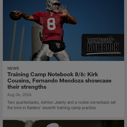
NEWS
Training Camp Notebook 8/6: Kirk
Cousins, Fernando Mendoza showcase
their strengths
Aug 06, 2026
Two quarterbacks, Ashton Jeanty and a rookie cornerback set
the tone in Raiders' seventh training camp practice.